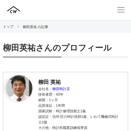
トップ
柳田英祐 の記事
柳田英祐さんのプロフィール
柳田 英祐
会社名：
柳田時計店
技術者歴：40年
納期：1ヶ月
品質保証：1年間
国家試験：時計修理技能士1級
認定証：信州 匠の時計技師1級、いわて機械式時計
士2級
その他：時計科職業訓練指導員