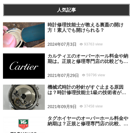
人気記事
時計修理技能士が教える裏蓋の開け
方！素人でも開けられる？
2024年07月3日
93763 view
カルティエのオーバーホール料金や納
期は。正規と修理専門店の比較どちら
がおすすめ？
2021年07月29日
59796 view
機械式時計の秒針がすぐ止まる原因
は？時計修理技能士1級の技術者がお
答えします。
2021年09月9日
37458 view
タグホイヤーのオーバーホール料金や
納期は？正規と修理専門店の比較、ど
ちらがおすすめ？