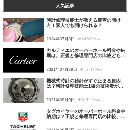
人気記事
時計修理技能士が教える裏蓋の開け
方！素人でも開けられる？
2024年07月3日
94208 view
カルティエのオーバーホール料金や納
期は。正規と修理専門店の比較どちら
がおすすめ？
2021年07月29日
59811 view
機械式時計の秒針がすぐ止まる原因
は？時計修理技能士1級の技術者がお
答えします。
2021年09月9日
37477 view
タグホイヤーのオーバーホール料金や
納期は？正規と修理専門店の比較、ど
ちらがおすすめ？
32482 view