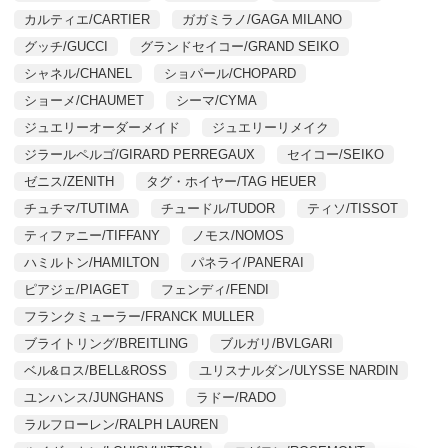
カルティエ/CARTIER
ガガミラノ/GAGA MILANO
グッチ/GUCCI
グランドセイコー/GRAND SEIKO
シャネル/CHANEL
ショパール/CHOPARD
ショーメ/CHAUMET
シーマ/CYMA
ジュエリーオーダーメイド
ジュエリーリメイク
ジラールペルゴ/GIRARD PERREGAUX
セイコー/SEIKO
ゼニス/ZENITH
タグ・ホイヤー/TAG HEUER
チュチマ/TUTIMA
チュードル/TUDOR
ティソ/TISSOT
ティファニー/TIFFANY
ノモス/NOMOS
ハミルトン/HAMILTON
パネライ/PANERAI
ピアジェ/PIAGET
フェンディ/FENDI
フランクミューラー/FRANCK MULLER
ブライトリング/BREITLING
ブルガリ/BVLGARI
ベル&ロス/BELL&ROSS
ユリスナルダン/ULYSSE NARDIN
ユンハンス/JUNGHANS
ラドー/RADO
ラルフローレン/RALPH LAUREN