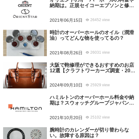
納期は。正規セイコーエプソンと修理
専門店の比較、どちらがおすすめ？
2021年06月15日
26452 view
時計のオーバーホールのオイル（潤滑
油）ってどんな物を使ってるの？
2021年08月26日
26031 view
大阪で鞄修理ができるおすすめのお店
12選【クラフトワーカーズ調査・2026
年8月】
2024年09月10日
25929 view
ハミルトンのオーバーホール料金や納
期は？スウォッチグループジャパンと
修理専門店の比較どちらがおすすめ？
2021年10月20日
25102 view
腕時計のカレンダーが切り替わらな
い。故障する原因は？