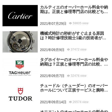
カルティエのオーバーホール料金や納
期は。正規と修理専門店の比較どちら
がおすすめ？
2021年07月29日
59805 view
機械式時計の秒針がすぐ止まる原因
は？時計修理技能士1級の技術者がお
答えします。
2021年09月9日
37472 view
タグホイヤーのオーバーホール料金や
納期は？正規と修理専門店の比較、ど
ちらがおすすめ？
2021年09月7日
32476 view
チュードル（チューダー）のオーバー
ホールについて正規サービスと腕時計
修理専門店との大きな差は？おすすめ
はどっち？
2021年09月14日
26574 view
オリエントのオーバーホールの料金や