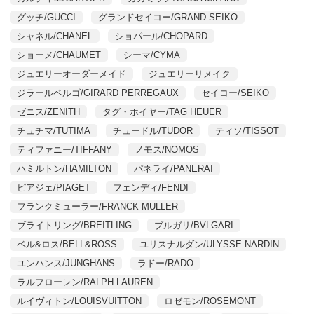
グッチ/GUCCI
グランドセイコー/GRAND SEIKO
シャネル/CHANEL
ショパール/CHOPARD
ショーメ/CHAUMET
シーマ/CYMA
ジュエリーオーダーメイド
ジュエリーリメイク
ジラールペルゴ/GIRARD PERREGAUX
セイコー/SEIKO
ゼニス/ZENITH
タグ・ホイヤー/TAG HEUER
チュチマ/TUTIMA
チュードル/TUDOR
ティソ/TISSOT
ティファニー/TIFFANY
ノモス/NOMOS
ハミルトン/HAMILTON
パネライ/PANERAI
ピアジェ/PIAGET
フェンディ/FENDI
フランクミューラー/FRANCK MULLER
ブライトリング/BREITLING
ブルガリ/BVLGARI
ベル&ロス/BELL&ROSS
ユリスナルダン/ULYSSE NARDIN
ユンハンス/JUNGHANS
ラドー/RADO
ラルフローレン/RALPH LAUREN
ルイヴィトン/LOUISVUITTON
ロゼモン/ROSEMONT