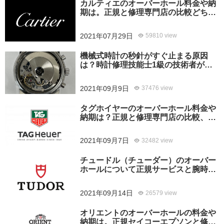
カルティエのオーバーホール料金や納
期は。正規と修理専門店の比較どちら
がおすすめ？
2021年07月29日
59810 view
機械式時計の秒針がすぐ止まる原因
は？時計修理技能士1級の技術者がお
答えします。
2021年09月9日
37476 view
タグホイヤーのオーバーホール料金や
納期は？正規と修理専門店の比較、ど
ちらがおすすめ？
2021年09月7日
32482 view
チュードル（チューダー）のオーバー
ホールについて正規サービスと腕時計
修理専門店との大きな差は？おすすめ
はどっち？
2021年09月14日
26579 view
オリエントのオーバーホールの料金や
納期は。正規セイコーエプソンと修理