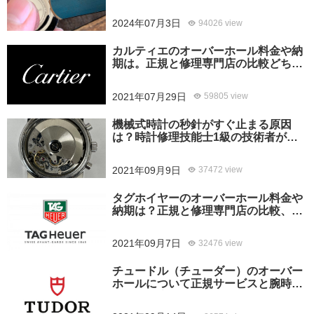
2024年07月3日
94026 view
カルティエのオーバーホール料金や納
期は。正規と修理専門店の比較どちら
がおすすめ？
2021年07月29日
59805 view
機械式時計の秒針がすぐ止まる原因
は？時計修理技能士1級の技術者がお
答えします。
2021年09月9日
37472 view
タグホイヤーのオーバーホール料金や
納期は？正規と修理専門店の比較、ど
ちらがおすすめ？
2021年09月7日
32476 view
チュードル（チューダー）のオーバー
ホールについて正規サービスと腕時計
修理専門店との大きな差は？おすすめ
はどっち？