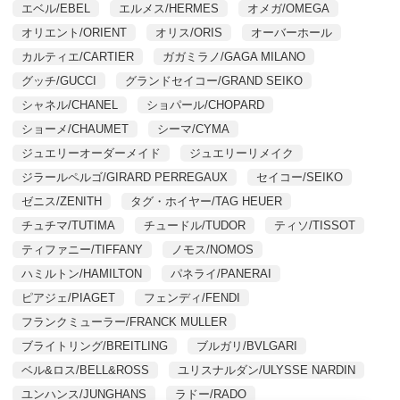
エベル/EBEL
エルメス/HERMES
オメガ/OMEGA
オリエント/ORIENT
オリス/ORIS
オーバーホール
カルティエ/CARTIER
ガガミラノ/GAGA MILANO
グッチ/GUCCI
グランドセイコー/GRAND SEIKO
シャネル/CHANEL
ショパール/CHOPARD
ショーメ/CHAUMET
シーマ/CYMA
ジュエリーオーダーメイド
ジュエリーリメイク
ジラールペルゴ/GIRARD PERREGAUX
セイコー/SEIKO
ゼニス/ZENITH
タグ・ホイヤー/TAG HEUER
チュチマ/TUTIMA
チュードル/TUDOR
ティソ/TISSOT
ティファニー/TIFFANY
ノモス/NOMOS
ハミルトン/HAMILTON
パネライ/PANERAI
ピアジェ/PIAGET
フェンディ/FENDI
フランクミューラー/FRANCK MULLER
ブライトリング/BREITLING
ブルガリ/BVLGARI
ベル&ロス/BELL&ROSS
ユリスナルダン/ULYSSE NARDIN
ユンハンス/JUNGHANS
ラドー/RADO