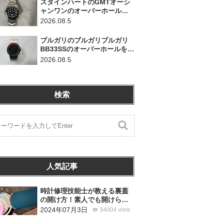
スタインハートのGMTオーシ
ャンワンのオーバーホールを
行いました。（神奈川県平塚
2026.08.5
市/S様）
ブルガリのブルガリブルガリ
BB33SSのオーバーホールを行
いました。（埼玉県所沢市/S
2026.08.5
様）
検索
人気記事
時計修理技能士が教える裏蓋
の開け方！素人でも開けられ
る？
2024年07月3日
94004 view