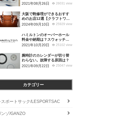
使ってるの？
2021年08月26日
26031 view
大阪で鞄修理ができるおすす
めのお店12選【クラフトワー
カーズ調査・2026年8月】
2024年09月10日
25929 view
ハミルトンのオーバーホール
料金や納期は？スウォッチグ
ループジャパンと修理専門店
2021年10月20日
25102 view
の比較どちらがおすすめ？
腕時計のカレンダーが切り替
わらない。故障する原因は？
2021年09月22日
25047 view
カテゴリー
レスポートサック/LESPORTSAC
ガンゾ/GANZO