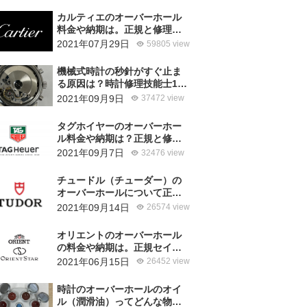
カルティエのオーバーホール
料金や納期は。正規と修理専
門店の比較どちらがおすす
2021年07月29日
59805 view
め？
機械式時計の秒針がすぐ止ま
る原因は？時計修理技能士1級
の技術者がお答えします。
2021年09月9日
37472 view
タグホイヤーのオーバーホー
ル料金や納期は？正規と修理
専門店の比較、どちらがおす
2021年09月7日
32476 view
すめ？
チュードル（チューダー）の
オーバーホールについて正規
サービスと腕時計修理専門店
2021年09月14日
26574 view
との大きな差は？おすすめは
どっち？
オリエントのオーバーホール
の料金や納期は。正規セイコ
ーエプソンと修理専門店の比
2021年06月15日
26452 view
較、どちらがおすすめ？
時計のオーバーホールのオイ
ル（潤滑油）ってどんな物を