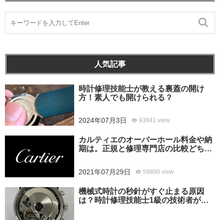
人気記事
時計修理技能士が教える裏蓋の開け
方！素人でも開けられる？
2024年07月3日
93841 view
カルティエのオーバーホール料金や納
期は。正規と修理専門店の比較どちら
がおすすめ？
2021年07月29日
59800 view
機械式時計の秒針がすぐ止まる原因
は？時計修理技能士1級の技術者がお
答えします。