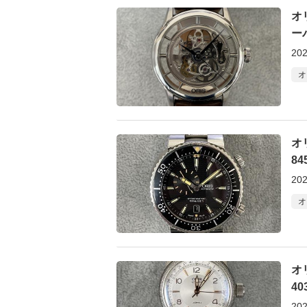
オ
ー
202
オ
オ
8
202
オ
オ
4
202