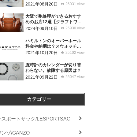
使ってるの？
2021年08月26日
26031 view
大阪で鞄修理ができるおすす
めのお店12選【クラフトワー
カーズ調査・2026年8月】
2024年09月10日
25930 view
ハミルトンのオーバーホール
料金や納期は？スウォッチグ
ループジャパンと修理専門店
2021年10月20日
25102 view
の比較どちらがおすすめ？
腕時計のカレンダーが切り替
わらない。故障する原因は？
2021年09月22日
25047 view
カテゴリー
レスポートサック/LESPORTSAC
ガンゾ/GANZO