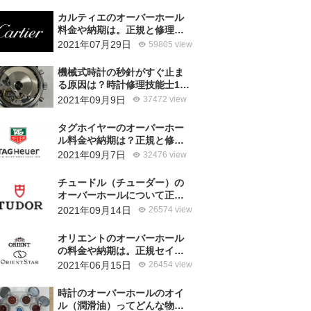
カルティエのオーバーホール
料金や納期は。正規と修理専
門店の比較どちらがおすす
2021年07月29日
59805 view
め？
機械式時計の秒針がすぐ止ま
る原因は？時計修理技能士1級
の技術者がお答えします。
2021年09月9日
37472 view
タグホイヤーのオーバーホー
ル料金や納期は？正規と修理
専門店の比較、どちらがおす
2021年09月7日
32476 view
すめ？
チュードル（チューダー）の
オーバーホールについて正規
サービスと腕時計修理専門店
2021年09月14日
26574 view
との大きな差は？おすすめは
どっち？
オリエントのオーバーホール
の料金や納期は。正規セイコ
ーエプソンと修理専門店の比
2021年06月15日
26454 view
較、どちらがおすすめ？
時計のオーバーホールのオイ
ル（潤滑油）ってどんな物を