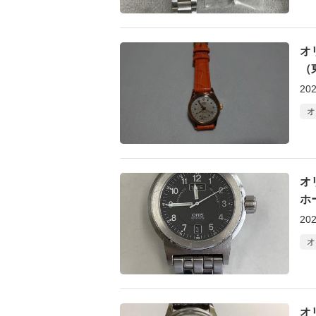
オ
（
202
オ
オ
ホ
202
オ
オ