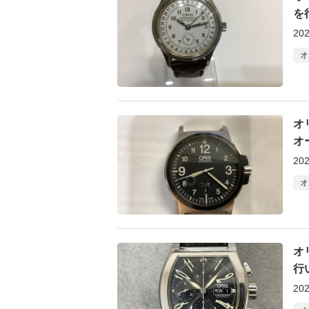
を
202
オ
オ
オ
202
オ
オ
行
202