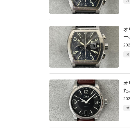
オ
オ
ー
202
オ
オ
た
202
オ