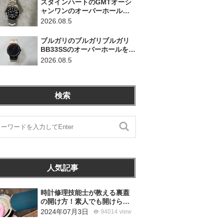
スタインハートのGMTオーシ
ャンワンのオーバーホールを
行いました。（神奈川県平塚
2026.08.5
市/S様）
ブルガリのブルガリブルガリ
BB33SSのオーバーホールを行
いました。（埼玉県所沢市/S
2026.08.5
様）
検索
人気記事
時計修理技能士が教える裏蓋
の開け方！素人でも開けられ
る？
2024年07月3日
94014 view