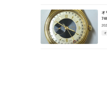
オ
7
202
オ