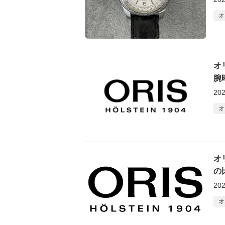
オ
オ
腕
202
オ
オ
の
202
オ