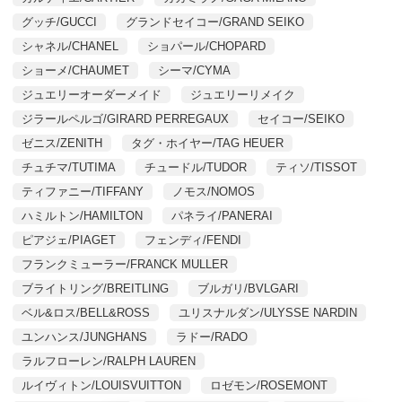
グッチ/GUCCI
グランドセイコー/GRAND SEIKO
シャネル/CHANEL
ショパール/CHOPARD
ショーメ/CHAUMET
シーマ/CYMA
ジュエリーオーダーメイド
ジュエリーリメイク
ジラールペルゴ/GIRARD PERREGAUX
セイコー/SEIKO
ゼニス/ZENITH
タグ・ホイヤー/TAG HEUER
チュチマ/TUTIMA
チュードル/TUDOR
ティソ/TISSOT
ティファニー/TIFFANY
ノモス/NOMOS
ハミルトン/HAMILTON
パネライ/PANERAI
ピアジェ/PIAGET
フェンディ/FENDI
フランクミューラー/FRANCK MULLER
ブライトリング/BREITLING
ブルガリ/BVLGARI
ベル&ロス/BELL&ROSS
ユリスナルダン/ULYSSE NARDIN
ユンハンス/JUNGHANS
ラドー/RADO
ラルフローレン/RALPH LAUREN
ルイヴィトン/LOUISVUITTON
ロゼモン/ROSEMONT