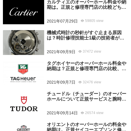
カルティエのオーバーホール料金や納
期は。正規と修理専門店の比較どちら
がおすすめ？
2021年07月29日
59805 view
機械式時計の秒針がすぐ止まる原因
は？時計修理技能士1級の技術者がお
答えします。
2021年09月9日
37472 view
タグホイヤーのオーバーホール料金や
納期は？正規と修理専門店の比較、ど
ちらがおすすめ？
2021年09月7日
32476 view
チュードル（チューダー）のオーバー
ホールについて正規サービスと腕時計
修理専門店との大きな差は？おすすめ
はどっち？
2021年09月14日
26574 view
オリエントのオーバーホールの料金や
納期は。正規セイコーエプソンと修理