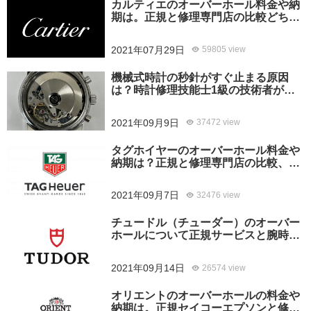
カルティエのオーバーホール料金や納
期は。正規と修理専門店の比較どちら
がおすすめ？
2021年07月29日
59805 view
機械式時計の秒針がすぐ止まる原因
は？時計修理技能士1級の技術者がお
答えします。
2021年09月9日
37472 view
タグホイヤーのオーバーホール料金や
納期は？正規と修理専門店の比較、ど
ちらがおすすめ？
2021年09月7日
32476 view
チュードル（チューダー）のオーバー
ホールについて正規サービスと腕時計
修理専門店との大きな差は？おすすめ
はどっち？
2021年09月14日
26574 view
オリエントのオーバーホールの料金や
納期は。正規セイコーエプソンと修理