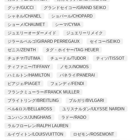
グッチ/GUCCI
グランドセイコー/GRAND SEIKO
シャネル/CHANEL
ショパール/CHOPARD
ショーメ/CHAUMET
シーマ/CYMA
ジュエリーオーダーメイド
ジュエリーリメイク
ジラールペルゴ/GIRARD PERREGAUX
セイコー/SEIKO
ゼニス/ZENITH
タグ・ホイヤー/TAG HEUER
チュチマ/TUTIMA
チュードル/TUDOR
ティソ/TISSOT
ティファニー/TIFFANY
ノモス/NOMOS
ハミルトン/HAMILTON
パネライ/PANERAI
ピアジェ/PIAGET
フェンディ/FENDI
フランクミューラー/FRANCK MULLER
ブライトリング/BREITLING
ブルガリ/BVLGARI
ベル&ロス/BELL&ROSS
ユリスナルダン/ULYSSE NARDIN
ユンハンス/JUNGHANS
ラドー/RADO
ラルフローレン/RALPH LAUREN
ルイヴィトン/LOUISVUITTON
ロゼモン/ROSEMONT