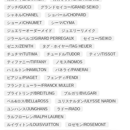
グッチ/GUCCI
グランドセイコー/GRAND SEIKO
シャネル/CHANEL
ショパール/CHOPARD
ショーメ/CHAUMET
シーマ/CYMA
ジュエリーオーダーメイド
ジュエリーリメイク
ジラールペルゴ/GIRARD PERREGAUX
セイコー/SEIKO
ゼニス/ZENITH
タグ・ホイヤー/TAG HEUER
チュチマ/TUTIMA
チュードル/TUDOR
ティソ/TISSOT
ティファニー/TIFFANY
ノモス/NOMOS
ハミルトン/HAMILTON
パネライ/PANERAI
ピアジェ/PIAGET
フェンディ/FENDI
フランクミューラー/FRANCK MULLER
ブライトリング/BREITLING
ブルガリ/BVLGARI
ベル&ロス/BELL&ROSS
ユリスナルダン/ULYSSE NARDIN
ユンハンス/JUNGHANS
ラドー/RADO
ラルフローレン/RALPH LAUREN
ルイヴィトン/LOUISVUITTON
ロゼモン/ROSEMONT