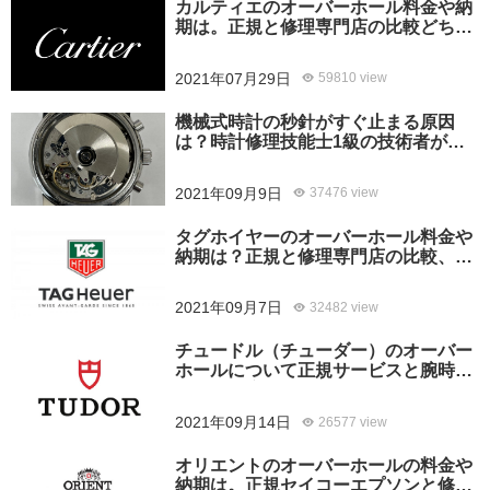
カルティエのオーバーホール料金や納
期は。正規と修理専門店の比較どちら
がおすすめ？
2021年07月29日
59810 view
機械式時計の秒針がすぐ止まる原因
は？時計修理技能士1級の技術者がお
答えします。
2021年09月9日
37476 view
タグホイヤーのオーバーホール料金や
納期は？正規と修理専門店の比較、ど
ちらがおすすめ？
2021年09月7日
32482 view
チュードル（チューダー）のオーバー
ホールについて正規サービスと腕時計
修理専門店との大きな差は？おすすめ
はどっち？
2021年09月14日
26577 view
オリエントのオーバーホールの料金や
納期は。正規セイコーエプソンと修理