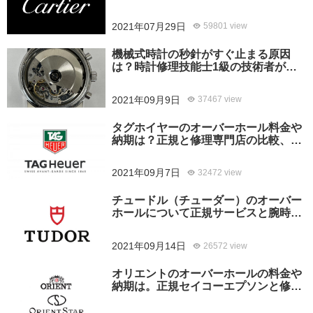
がおすすめ？
2021年07月29日
59801 view
機械式時計の秒針がすぐ止まる原因
は？時計修理技能士1級の技術者がお
答えします。
2021年09月9日
37467 view
タグホイヤーのオーバーホール料金や
納期は？正規と修理専門店の比較、ど
ちらがおすすめ？
2021年09月7日
32472 view
チュードル（チューダー）のオーバー
ホールについて正規サービスと腕時計
修理専門店との大きな差は？おすすめ
はどっち？
2021年09月14日
26572 view
オリエントのオーバーホールの料金や
納期は。正規セイコーエプソンと修理
専門店の比較、どちらがおすすめ？