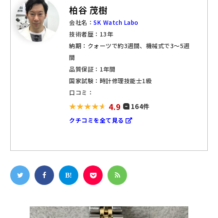
柏谷 茂樹
会社名：
SK Watch Labo
技術者歴：13年
納期：クォーツで約3週間、機械式で3～5週
間
品質保証：1年間
国家試験：時計修理技能士1級
口コミ：
4.9
164件
クチコミを全て見る