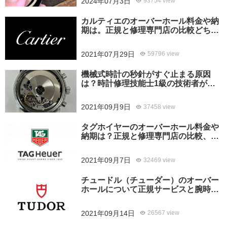
2024年07月3日
93754 view
カルティエのオーバーホール料金や納
期は。正規と修理専門店の比較どちら
がおすすめ？
2021年07月29日
59796 view
機械式時計の秒針がすぐ止まる原因
は？時計修理技能士1級の技術者がお
答えします。
2021年09月9日
37458 view
タグホイヤーのオーバーホール料金や
納期は？正規と修理専門店の比較、ど
ちらがおすすめ？
2021年09月7日
32469 view
チュードル（チューダー）のオーバー
ホールについて正規サービスと腕時計
修理専門店との大きな差は？おすすめ
はどっち？
2021年09月14日
26567 view