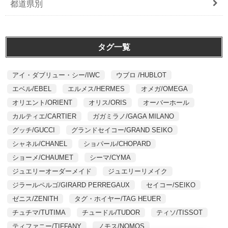
都道県別
タグ一覧
アイ・ダブリュー・シー/IWC
ウブロ /HUBLOT
エベル/EBEL
エルメス/HERMES
オメガ/OMEGA
オリエント/ORIENT
オリス/ORIS
オーバーホール
カルティエ/CARTIER
ガガミラノ/GAGA MILANO
グッチ/GUCCI
グランドセイコー/GRAND SEIKO
シャネル/CHANEL
ショパール/CHOPARD
ショーメ/CHAUMET
シーマ/CYMA
ジュエリーオーダーメイド
ジュエリーリメイク
ジラールペルゴ/GIRARD PERREGAUX
セイコー/SEIKO
ゼニス/ZENITH
タグ・ホイヤー/TAG HEUER
チュチマ/TUTIMA
チュードル/TUDOR
ティソ/TISSOT
ティファニー/TIFFANY
ノモス/NOMOS