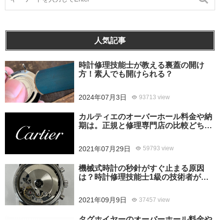
人気記事
時計修理技能士が教える裏蓋の開け
方！素人でも開けられる？
2024年07月3日
93713 view
カルティエのオーバーホール料金や納
期は。正規と修理専門店の比較どちら
がおすすめ？
2021年07月29日
59793 view
機械式時計の秒針がすぐ止まる原因
は？時計修理技能士1級の技術者がお
答えします。
2021年09月9日
37457 view
タグホイヤーのオーバーホール料金や