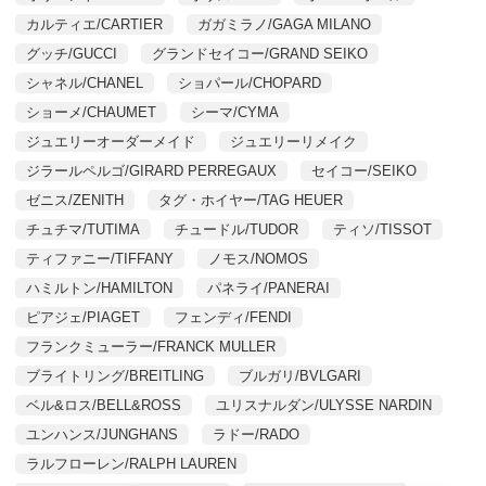
カルティエ/CARTIER
ガガミラノ/GAGA MILANO
グッチ/GUCCI
グランドセイコー/GRAND SEIKO
シャネル/CHANEL
ショパール/CHOPARD
ショーメ/CHAUMET
シーマ/CYMA
ジュエリーオーダーメイド
ジュエリーリメイク
ジラールペルゴ/GIRARD PERREGAUX
セイコー/SEIKO
ゼニス/ZENITH
タグ・ホイヤー/TAG HEUER
チュチマ/TUTIMA
チュードル/TUDOR
ティソ/TISSOT
ティファニー/TIFFANY
ノモス/NOMOS
ハミルトン/HAMILTON
パネライ/PANERAI
ピアジェ/PIAGET
フェンディ/FENDI
フランクミューラー/FRANCK MULLER
ブライトリング/BREITLING
ブルガリ/BVLGARI
ベル&ロス/BELL&ROSS
ユリスナルダン/ULYSSE NARDIN
ユンハンス/JUNGHANS
ラドー/RADO
ラルフローレン/RALPH LAUREN