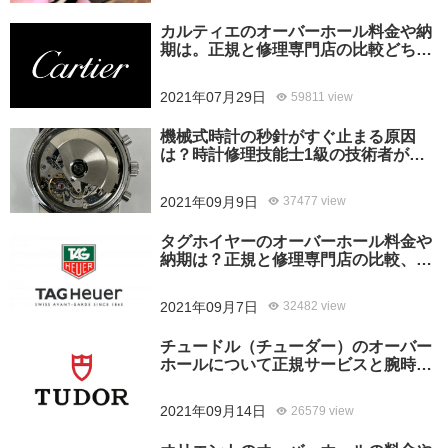
カルティエのオーバーホール料金や納
期は。正規と修理専門店の比較どちら
がおすすめ？
2021年07月29日
59811 view
機械式時計の秒針がすぐ止まる原因
は？時計修理技能士1級の技術者がお
答えします。
2021年09月9日
37477 view
タグホイヤーのオーバーホール料金や
納期は？正規と修理専門店の比較、ど
ちらがおすすめ？
2021年09月7日
32482 view
チュードル（チューダー）のオーバー
ホールについて正規サービスと腕時計
修理専門店との大きな差は？おすすめ
はどっち？
2021年09月14日
26579 view