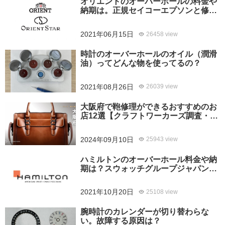
オリエントのオーバーホールの料金や
納期は。正規セイコーエプソンと修理
専門店の比較、どちらがおすすめ？
2021年06月15日
26458 view
時計のオーバーホールのオイル（潤滑
油）ってどんな物を使ってるの？
2021年08月26日
26039 view
大阪府で鞄修理ができるおすすめのお
店12選【クラフトワーカーズ調査・
2026年8月】
2024年09月10日
25943 view
ハミルトンのオーバーホール料金や納
期は？スウォッチグループジャパンと
修理専門店の比較どちらがおすすめ？
2021年10月20日
25108 view
腕時計のカレンダーが切り替わらな
い。故障する原因は？