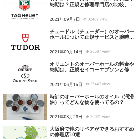
納期は？正規と修理専門店の比較、ど
ちらがおすすめ？
2021年09月7日
32469 view
チュードル（チューダー）のオーバー
ホールについて正規サービスと腕時計
修理専門店との大きな差は？おすすめ
はどっち？
2021年09月14日
26567 view
オリエントのオーバーホールの料金や
納期は。正規セイコーエプソンと修理
専門店の比較、どちらがおすすめ？
2021年06月15日
26447 view
時計のオーバーホールのオイル（潤滑
油）ってどんな物を使ってるの？
2021年08月26日
26021 view
大阪府で鞄のリペアができるおすすめ
の修理店10選