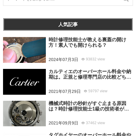
人気記事
時計修理技能士が教える裏蓋の開け
方！素人でも開けられる？
2024年07月3日
93832 view
カルティエのオーバーホール料金や納
期は。正規と修理専門店の比較どちら
がおすすめ？
2021年07月29日
59797 view
機械式時計の秒針がすぐ止まる原因
は？時計修理技能士1級の技術者がお
答えします。
2021年09月9日
37462 view
タグホイヤーのオーバーホール料金や