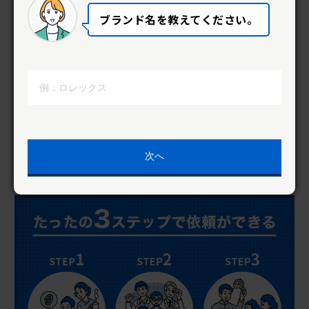
ブランド名を教えてください。
梱包キットを
無料提供
全国どこでも時計の梱包キットを
無
料で提供。
着払いで修理店へ送るだ
け。
次へ