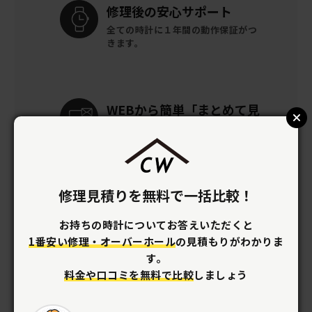
修理後の
安心サポート
全ての時計に
１年間の動作保証がつ
きます。
WEBから簡単
「まとめて見
積り」
「まとめて見積り」なら、住所や電
話番号の入力なし。時計を送らずに
概算見積りを作成します。
修理見積りを無料で一括比較！
お持ちの時計についてお答えいただくと
資格を持つ
職人が在籍
1番安い修理・オーバーホール
の見積もりがわかりま
優れた技術でリーズナブルに
オーバー
す。
ホールができます。
料金や口コミを無料で比較
しましょう