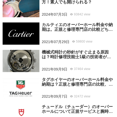
方！素人でも開けられる？
2024年07月3日
93842 view
カルティエのオーバーホール料金や納
期は。正規と修理専門店の比較どちら
がおすすめ？
2021年07月29日
59800 view
機械式時計の秒針がすぐ止まる原因
は？時計修理技能士1級の技術者がお
答えします。
2021年09月9日
37464 view
タグホイヤーのオーバーホール料金や
納期は？正規と修理専門店の比較、ど
ちらがおすすめ？
2021年09月7日
32472 view
チュードル（チューダー）のオーバー
ホールについて正規サービスと腕時計
修理専門店との大きな差は？おすすめ