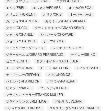
アイ・ダブリュー・シー/IWC
ウブロ /HUBLOT
エベル/EBEL
エルメス/HERMES
オメガ/OMEGA
オリエント/ORIENT
オリス/ORIS
オーバーホール
カルティエ/CARTIER
ガガミラノ/GAGA MILANO
グッチ/GUCCI
グランドセイコー/GRAND SEIKO
シャネル/CHANEL
ショパール/CHOPARD
ショーメ/CHAUMET
シーマ/CYMA
ジュエリーオーダーメイド
ジュエリーリメイク
ジラールペルゴ/GIRARD PERREGAUX
セイコー/SEIKO
ゼニス/ZENITH
タグ・ホイヤー/TAG HEUER
チュチマ/TUTIMA
チュードル/TUDOR
ティソ/TISSOT
ティファニー/TIFFANY
ノモス/NOMOS
ハミルトン/HAMILTON
パネライ/PANERAI
ピアジェ/PIAGET
フェンディ/FENDI
フランクミューラー/FRANCK MULLER
ブライトリング/BREITLING
ブルガリ/BVLGARI
ベル&ロス/BELL&ROSS
ユリスナルダン/ULYSSE NARDIN