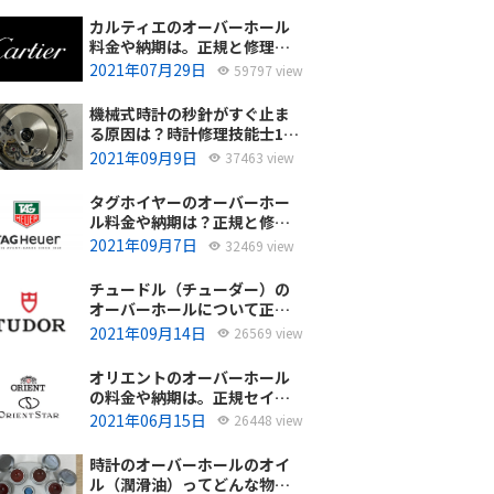
カルティエのオーバーホール
料金や納期は。正規と修理専
門店の比較どちらがおすす
2021年07月29日
59797 view
め？
機械式時計の秒針がすぐ止ま
る原因は？時計修理技能士1級
の技術者がお答えします。
2021年09月9日
37463 view
タグホイヤーのオーバーホー
ル料金や納期は？正規と修理
専門店の比較、どちらがおす
2021年09月7日
32469 view
すめ？
チュードル（チューダー）の
オーバーホールについて正規
サービスと腕時計修理専門店
2021年09月14日
26569 view
との大きな差は？おすすめは
どっち？
オリエントのオーバーホール
の料金や納期は。正規セイコ
ーエプソンと修理専門店の比
2021年06月15日
26448 view
較、どちらがおすすめ？
時計のオーバーホールのオイ
ル（潤滑油）ってどんな物を