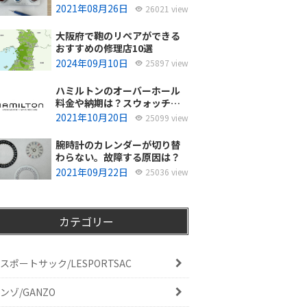
使ってるの？
2021年08月26日
26021 view
大阪府で鞄のリペアができる
おすすめの修理店10選
2024年09月10日
25897 view
ハミルトンのオーバーホール
料金や納期は？スウォッチグ
ループジャパンと修理専門店
2021年10月20日
25099 view
の比較どちらがおすすめ？
腕時計のカレンダーが切り替
わらない。故障する原因は？
2021年09月22日
25036 view
カテゴリー
スポートサック/LESPORTSAC
ンゾ/GANZO