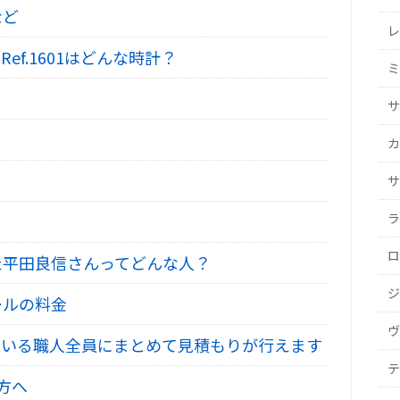
など
レ
f.1601はどんな時計？
ミ
サ
カ
サ
ラ
ロ
た平田良信さんってどんな人？
ジ
ールの料金
ヴ
いる職人全員にまとめて見積もりが行えます
テ
方へ