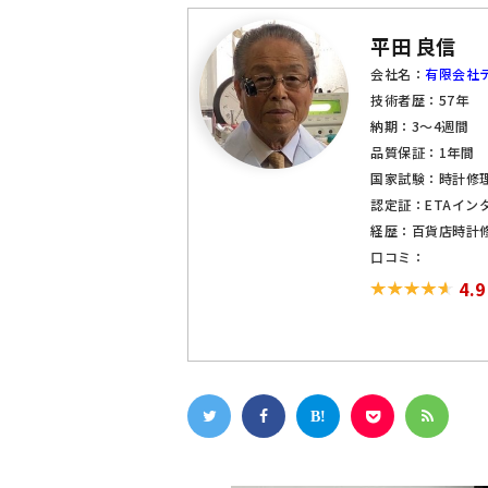
平田 良信
会社名：
有限会社テ
技術者歴：57年
納期：3～4週間
品質保証：1年間
国家試験：時計修
認定証：ETAイン
経歴：百貨店時計
口コミ：
4.9