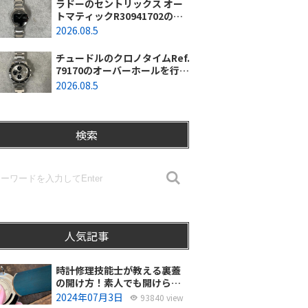
ラドーのセントリックス オー
トマティックR30941702のオ
ーバーホールを行いました。
2026.08.5
（東京都羽村市/N様）
チュードルのクロノタイムRef.
79170のオーバーホールを行い
ました。（神奈川県茅ヶ崎市/I
2026.08.5
様）
検索
人気記事
時計修理技能士が教える裏蓋
の開け方！素人でも開けられ
る？
2024年07月3日
93840 view