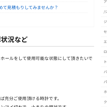
ア
めて見積もりしてみませんか？
/
ジ
セ
障状況など
エ
ロ
ーホールをして使用可能な状態にして頂きたいで
ト
バ
パ
ホ
ば充分ご使用頂ける時計です。
ク
ゼンマイ切れで 止まりの現状です。