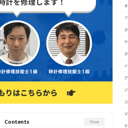
オ
フ
ダ
サ
ダ
イ
グ
ジ
コ
マ
Contents
Close
チ