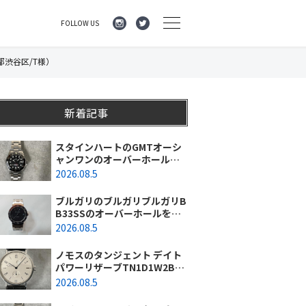
FOLLOW US
都渋谷区/T様）
新着記事
スタインハートのGMTオーシ
ャンワンのオーバーホールを
行いました。（神奈川県平塚
2026.08.5
市/S様）
ブルガリのブルガリブルガリB
B33SSのオーバーホールを行
いました。（埼玉県所沢市/S
2026.08.5
様）
ノモスのタンジェント デイト
パワーリザーブTN1D1W2BK
(131)のオーバーホールを行い
2026.08.5
ました。（東京都/練馬区）