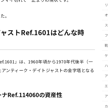
リ
オ
した。
ス
ストRef.1601はどんな時
フ
靴
ケ
.1601」は、1960年頃から1970年代後半（一
ハ
れたアンティーク・デイトジャストの金字塔となる
ア
エ
Ref.114060の資産性
ア
カ