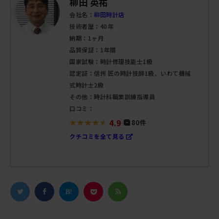
柳田 英祐
会社名：
柳田時計店
技術者歴：40年
納期：1ヶ月
品質保証：1年間
国家試験：時計修理技能士1級
認定証：信州 匠の時計技師1級、いわて機械
式時計士2級
その他：時計科職業訓練指導員
口コミ：
4.9
80件
クチコミを全て見る