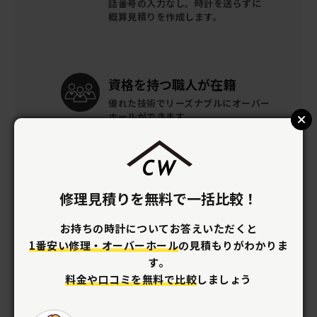
話番号の入力なし。時計を送らずに
概算見積りを作成します。
資格を持つ
職人が在籍
優れた技術でリーズナブルに
オーバー
ホールができます。
梱包キットを
無料提供
修理見積りを無料で一括比較！
全国どこでも時計の梱包キットを
無
料で提供。
着払いで修理店へ送るだ
お持ちの時計についてお答えいただくと
け。
1番安い修理・オーバーホール
の見積もりがわかりま
す。
料金や口コミを無料で比較
しましょう