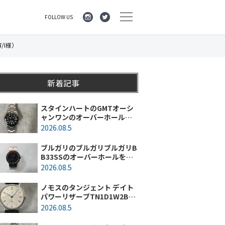
FOLLOW US
/I様）
新着記事
スタインハートのGMTオーシ
ャンワンのオーバーホールを
行いました。（神奈川県平塚
2026.08.5
市/S様）
ブルガリのブルガリブルガリB
B33SSのオーバーホールを行
いました。（埼玉県所沢市/S
2026.08.5
様）
ノモスのタンジェント デイト
パワーリザーブTN1D1W2BK
(131)のオーバーホールを行い
2026.08.5
ました。（東京都/練馬区）