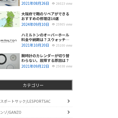
使ってるの？
2021年08月26日
26023 view
大阪府で鞄のリペアができる
おすすめの修理店10選
2024年09月10日
25905 view
ハミルトンのオーバーホール
料金や納期は？スウォッチグ
ループジャパンと修理専門店
2021年10月20日
25100 view
の比較どちらがおすすめ？
腕時計のカレンダーが切り替
わらない。故障する原因は？
2021年09月22日
25038 view
カテゴリー
スポートサック/LESPORTSAC
ンゾ/GANZO