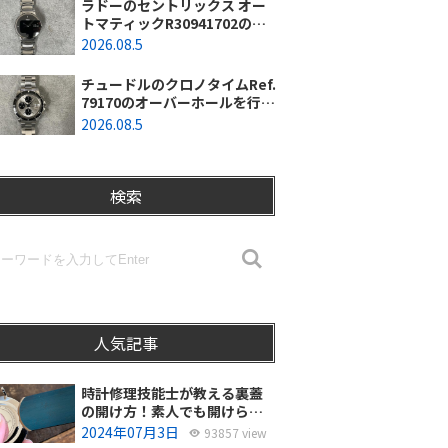
ラドーのセントリックス オー
トマティックR30941702のオ
ーバーホールを行いました。
2026.08.5
（東京都羽村市/N様）
チュードルのクロノタイムRef.
79170のオーバーホールを行い
ました。（神奈川県茅ヶ崎市/I
2026.08.5
様）
検索
人気記事
時計修理技能士が教える裏蓋
の開け方！素人でも開けられ
る？
2024年07月3日
93857 view