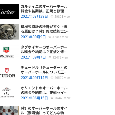
カルティエのオーバーホール
料金や納期は。正規と修理専
門店の比較どちらがおすす
2021年07月29日
59801 view
め？
機械式時計の秒針がすぐ止ま
る原因は？時計修理技能士1級
の技術者がお答えします。
2021年09月9日
37465 view
タグホイヤーのオーバーホー
ル料金や納期は？正規と修理
専門店の比較、どちらがおす
2021年09月7日
32472 view
すめ？
チュードル（チューダー）の
オーバーホールについて正規
サービスと腕時計修理専門店
2021年09月14日
26572 view
との大きな差は？おすすめは
どっち？
オリエントのオーバーホール
の料金や納期は。正規セイコ
ーエプソンと修理専門店の比
2021年06月15日
26448 view
較、どちらがおすすめ？
時計のオーバーホールのオイ
ル（潤滑油）ってどんな物を