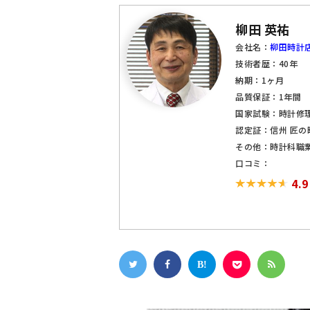
柳田 英祐
会社名：
柳田時計
技術者歴：40年
納期：1ヶ月
品質保証：1年間
国家試験：時計修
認定証：信州 匠の
その他：時計科職
口コミ：
4.9