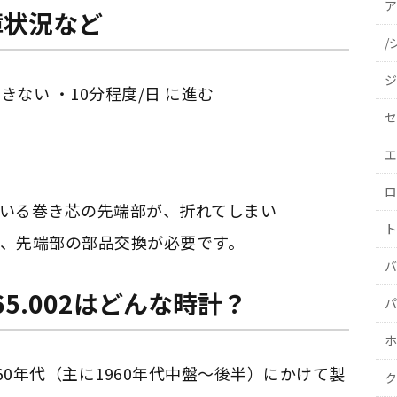
ア
障状況など
/
ジ
ない ・10分程度/日 に進む
セ
エ
ロ
いる巻き芯の先端部が、折れてしまい
ト
、先端部の部品交換が必要です。
バ
5.002はどんな時計？
パ
ホ
、1960年代（主に1960年代中盤〜後半）にかけて製
ク