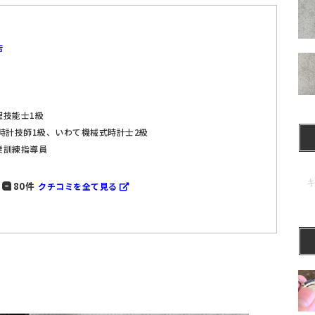
店
理技能士1級
時計技師1級、いわて機械式時計士2級
業訓練指導員
80件
クチコミを全て見る