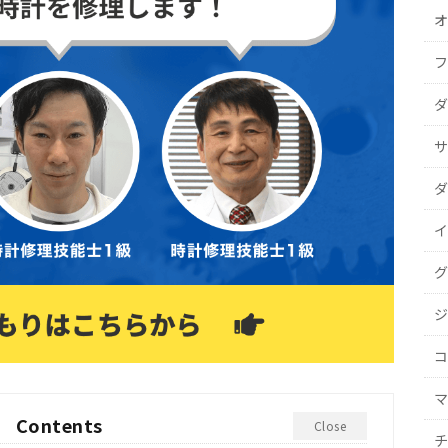
オ
フ
ダ
サ
ダ
イ
グ
ジ
コ
マ
Contents
Close
チ