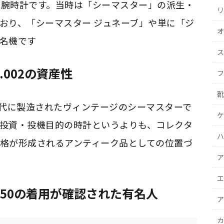
き腕時計です。当時は「シーマスター」の派生・
リ
おり、「シーマスター ジュネーブ」や単に「ジ
オ
名機です
ス
.002の資産性
フ
靴
1960年代に製造されたヴィンテージのシーマスターで
ケ
投資・投機目的の時計というよりも、コレクタ
ハ
格が形成されるアンティーク品としての位置づ
ア
エ
.50の着用が確認された有名人
ア
カ