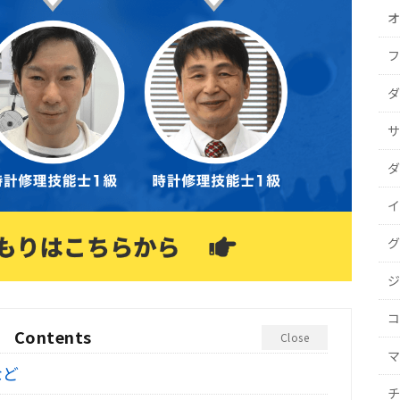
オ
フ
ダ
サ
ダ
イ
グ
ジ
コ
Contents
Close
マ
など
チ