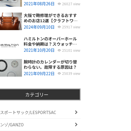
使ってるの？
2021年08月26日
26027 view
大阪で鞄修理ができるおすす
めのお店12選【クラフトワー
カーズ調査・2026年8月】
2024年09月10日
25917 view
ハミルトンのオーバーホール
料金や納期は？スウォッチグ
ループジャパンと修理専門店
2021年10月20日
25101 view
の比較どちらがおすすめ？
腕時計のカレンダーが切り替
わらない。故障する原因は？
2021年09月22日
25039 view
カテゴリー
スポートサック/LESPORTSAC
ンゾ/GANZO