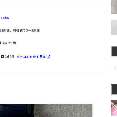
 Labo
3週間、機械式で3～5週間
理技能士1級
164件
クチコミを全て見る