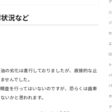
ア
/
障状況など
ジ
セ
エ
ロ
ト
に油の劣化は進行しておりましたが、直接的な止
バ
きませんでした。
パ
て精査を行ってはいないのですが、恐らくは歯車
ホ
ないかと思われます。
ク