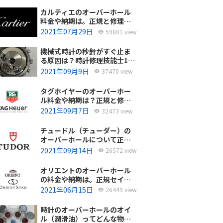
カルティエのオーバーホール
料金や納期は。正規と修理専
門店の比較どちらがおすす
2021年07月29日
59801 view
め？
機械式時計の秒針がすぐ止ま
る原因は？時計修理技能士1級
の技術者がお答えします。
2021年09月9日
37470 view
タグホイヤーのオーバーホー
ル料金や納期は？正規と修理
専門店の比較、どちらがおす
2021年09月7日
32473 view
すめ？
チュードル（チューダー）の
オーバーホールについて正規
サービスと腕時計修理専門店
2021年09月14日
26572 view
との大きな差は？おすすめは
どっち？
オリエントのオーバーホール
の料金や納期は。正規セイコ
ーエプソンと修理専門店の比
2021年06月15日
26449 view
較、どちらがおすすめ？
時計のオーバーホールのオイ
ル（潤滑油）ってどんな物を