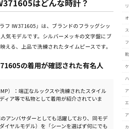
W371605はどんな時計？
リ
オ
フ IW371605」は、ブランドのフラッグシッ
ス
大人気モデルです。シルバーメッキの文字盤にブ
フ
映える、上品で洗練されたタイムピースです。
靴
371605の着用が確認された有名人
ケ
ハ
y! JUMP）：端正なルックスや洗練されたスタイル
ア
ディア等で私物として着用が紹介されていま
エ
ア
WCのアンバサダーとしても活躍しており、同モデ
ダイヤルモデル）を「シーンを選ばず何にでも
カ