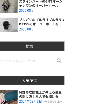
スタインハートのGMTオーシ
ャンワンのオーバーホールを
行いました。（神奈川県平塚
2026.08.5
市/S様）
ブルガリのブルガリブルガリB
B33SSのオーバーホールを行
いました。（埼玉県所沢市/S
2026.08.5
様）
検索
人気記事
時計修理技能士が教える裏蓋
の開け方！素人でも開けられ
る？
2024年07月3日
93926 view