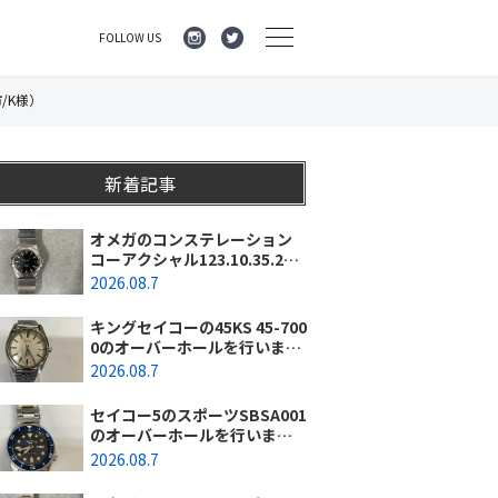
FOLLOW US
/K様）
新着記事
オメガのコンステレーション
コーアクシャル123.10.35.20.0
1.001のオーバーホールを行い
2026.08.7
ました。（神奈川県横浜市/O
様）
キングセイコーの45KS 45-700
0のオーバーホールを行いまし
た。（埼玉県所沢市/I様）
2026.08.7
セイコー5のスポーツSBSA001
のオーバーホールを行いまし
た。（千葉県東金市/A様）
2026.08.7