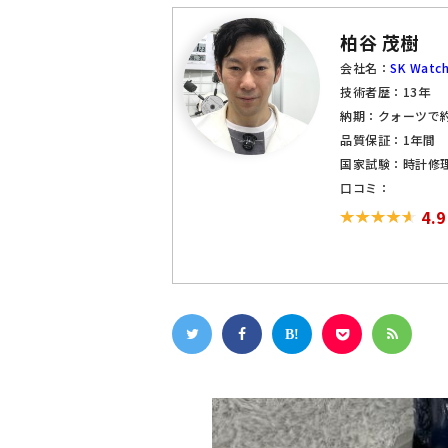
柏谷 茂樹
会社名：
SK Watch
技術者歴：13年
納期：クォーツで約
品質保証：1年間
国家試験：時計修
口コミ：
4.9