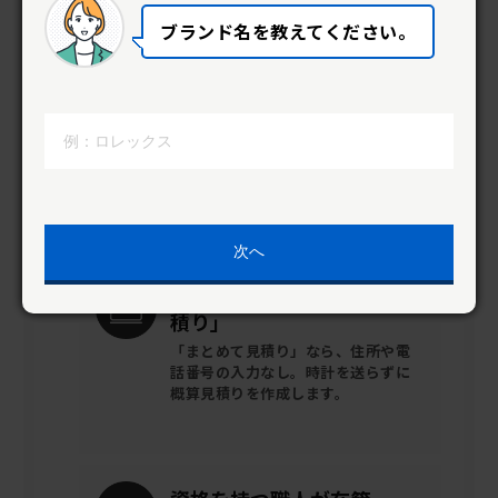
わからない事は直接職人に聞いて解
ブランド名を教えてください。
決。
だから安心して依頼ができます。
修理後の
安心サポート
全ての時計に
１年間の動作保証がつ
きます。
次へ
WEBから簡単
「まとめて見
積り」
「まとめて見積り」なら、住所や電
話番号の入力なし。時計を送らずに
概算見積りを作成します。