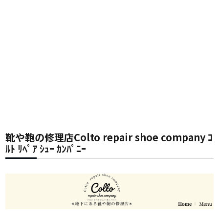
靴や鞄の修理店Colto repair shoe company ｺ
ﾙﾄ ﾘﾍﾟｱ ｼｭｰ ｶﾝﾊﾟﾆｰ