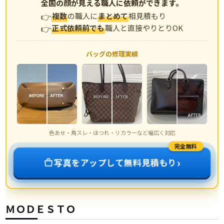
全国の顔が見える職人に依頼ができます。
複数
の職人に
まとめて
相見積もり
正式依頼前でも
職人と直接やりとりOK
バッグの修理実績
色あせ・角スレ・ほつれ・リカラーなど幅広く対応
完全無料
›
写真をアップして無料見積もり
ＭＯＤＥＳＴＯ