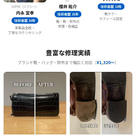
カ）
櫻井 祐介
技術者歴 10年
GYPSY（ジプシー）
内永 宜孝
靴ケア・
技術者歴 25年
サフィール認定
技術者歴 30年
鞄・靴・財布の
修理・色補正
革製品全般・
丁寧なカウンセリング
豊富な修理実績
ブランド靴・バッグ・財布まで幅広く対応（
¥1,320〜
）