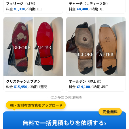
フェリージ
（財布）
チャーチ
（レディース靴）
料金
¥1,320
／納期 1日
料金
¥4,400
／納期 3日
クリスチャンルブタン
オールデン
（紳士靴）
料金
¥15,950
／納期 1週間
料金
¥34,100
／納期 45日
…ほか多数の修理実績
鞄・お財布の写真をアップロード
完全無料
›
無料で一括見積もりを依頼する