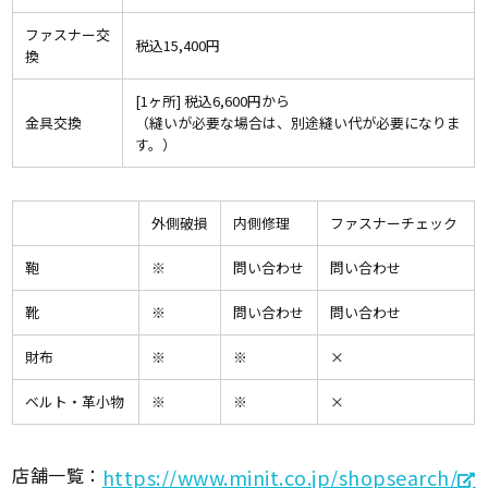
ファスナー交
税込15,400円
換
[1ヶ所] 税込6,600円から
金具交換
（縫いが必要な場合は、別途縫い代が必要になりま
す。）
外側破損
内側修理
ファスナーチェック
鞄
※
問い合わせ
問い合わせ
靴
※
問い合わせ
問い合わせ
財布
※
※
×
ベルト・革小物
※
※
×
店舗一覧：
https://www.minit.co.jp/shopsearch/