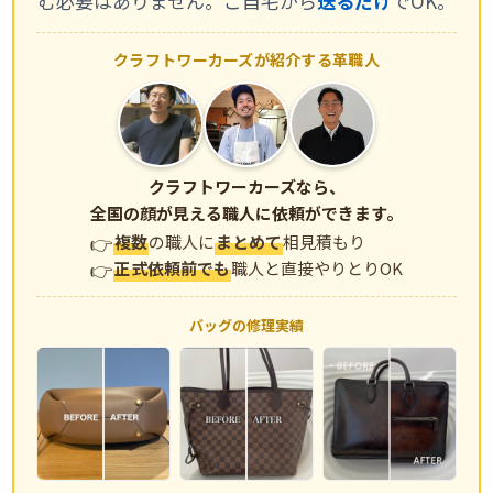
む必要はありません。ご自宅から
送るだけ
でOK。
クラフトワーカーズが紹介する革職人
クラフトワーカーズなら、
全国の顔が見える職人に依頼ができます。
複数
の職人に
まとめて
相見積もり
正式依頼前でも
職人と直接やりとりOK
バッグの修理実績