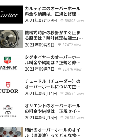
カルティエのオーバーホール
料金や納期は。正規と修理専
門店の比較どちらがおすす
2021年07月29日
59805 view
め？
機械式時計の秒針がすぐ止ま
る原因は？時計修理技能士1級
の技術者がお答えします。
2021年09月9日
37472 view
タグホイヤーのオーバーホー
ル料金や納期は？正規と修理
専門店の比較、どちらがおす
2021年09月7日
32476 view
すめ？
チュードル（チューダー）の
オーバーホールについて正規
サービスと腕時計修理専門店
2021年09月14日
26574 view
との大きな差は？おすすめは
どっち？
オリエントのオーバーホール
の料金や納期は。正規セイコ
ーエプソンと修理専門店の比
2021年06月15日
26455 view
較、どちらがおすすめ？
時計のオーバーホールのオイ
ル（潤滑油）ってどんな物を