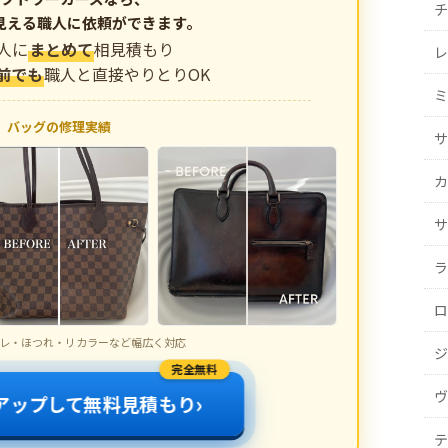
チ
見える職人に依頼ができます。
人に
まとめて
相見積もり
レ
前でも
職人と直接やりとりOK
ミ
バッグの修理実績
サ
カ
サ
ラ
ロ
レ・ほつれ・リカラーなど幅広く対応
ジ
完全無料
ヴ
›
アップして無料見積もり
テ