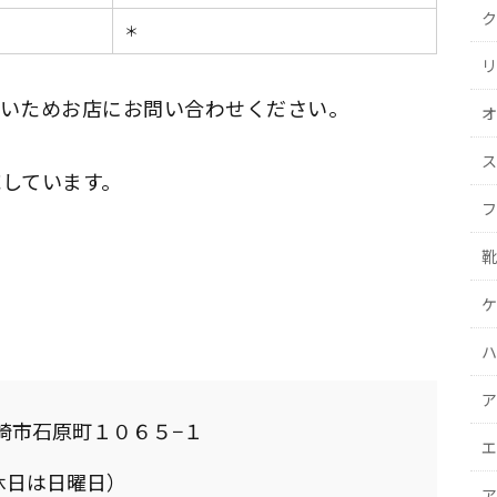
ク
＊
リ
ないためお店にお問い合わせください。
オ
ス
しています。
フ
靴
ケ
ハ
ア
県高崎市石原町１０６５−１
エ
（定休日は日曜日）
ア