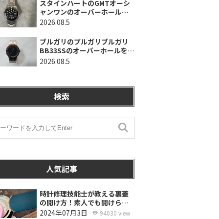
スタインハートのGMTオーシ
ャンワンのオーバーホールを
行いました。（神奈川県平塚
2026.08.5
市/S様）
ブルガリのブルガリブルガリ
BB33SSのオーバーホールを行
いました。（埼玉県所沢市/S
2026.08.5
様）
検索
人気記事
時計修理技能士が教える裏蓋
の開け方！素人でも開けられ
る？
2024年07月3日
94030 view