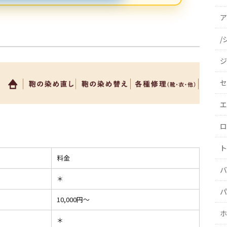
ア
/
ジ
セ
エ
ロ
ト
料金
バ
＊
パ
10,000円〜
ホ
＊