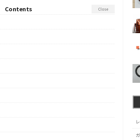
Contents
Close
レ
ガ