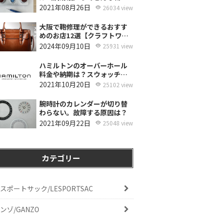
使ってるの？
2021年08月26日
26034 view
大阪で鞄修理ができるおすす
めのお店12選【クラフトワー
カーズ調査・2026年8月】
2024年09月10日
25931 view
ハミルトンのオーバーホール
料金や納期は？スウォッチグ
ループジャパンと修理専門店
2021年10月20日
25102 view
の比較どちらがおすすめ？
腕時計のカレンダーが切り替
わらない。故障する原因は？
2021年09月22日
25048 view
カテゴリー
スポートサック/LESPORTSAC
ンゾ/GANZO