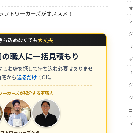
オ
ラフトワーカーズがオススメ！
フ
ダ
持ち込めなくても
大丈夫
サ
国の職人に一括見積もり
ダ
ならお店を探して持ち込む必要はありませ
イ
自宅から
送るだけ
でOK。
グ
ワーカーズが紹介する革職人
ジ
コ
マ
フトワーカーズなら、