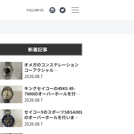
FOLLOW US
新着記事
オメガのコンステレーション
コーアクシャル
123.10.35.20.01.001のオーバ
2026.08.7
ーホールを行いました。（神
奈川県横浜市/O様）
キングセイコーの45KS 45-
7000のオーバーホールを行い
ました。（埼玉県所沢市/I様）
2026.08.7
セイコー5のスポーツSBSA001
のオーバーホールを行いまし
た。（千葉県東金市/A様）
2026.08.7