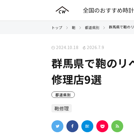
全国のおすすめ時計
群馬県で鞄のリ
トップ
鞄
都道県別
2024.10.18
2026.7.9
群馬県で鞄のリ
修理店9選
都道県別
鞄修理