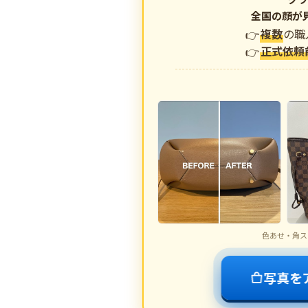
全国の顔が
複数
の職
正式依頼
色あせ・角ス
写真を