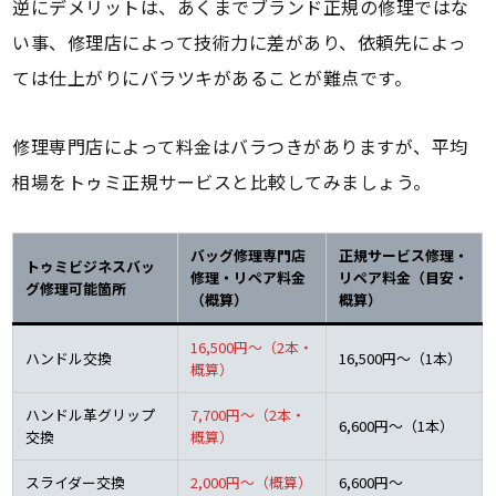
逆にデメリットは、あくまでブランド正規の修理ではな
い事、修理店によって技術力に差があり、依頼先によっ
ては仕上がりにバラツキがあることが難点です。
修理専門店によって料金はバラつきがありますが、平均
相場をトゥミ正規サービスと比較してみましょう。
バッグ修理専門店
正規サービス修理・
トゥミビジネスバッ
修理・リペア料金
リペア料金（目安・
グ修理可能箇所
（概算）
概算）
16,500円～（2本・
ハンドル交換
16,500円～（1本）
概算）
ハンドル革グリップ
7,700円～（2本・
6,600円～（1本）
交換
概算）
スライダー交換
2,000円～（概算）
6,600円～