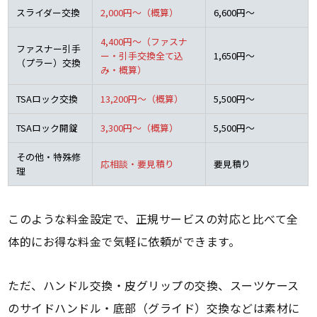
スライダー交換
2,000円～（概算）
6,600円～
4,400円～（ファスナ
ファスナー引手
ー・引手交換全て込
1,650円～
（プラー）交換
み・概算）
TSAロック交換
13,200円～（概算）
5,500円～
TSAロック開錠
3,300円～（概算）
5,500円～
その他・特殊修
応相談・要見積り
要見積り
理
このような料金設定で、正規サービスの対応と比べて全
体的にお得な料金で気軽に依頼ができます。
ただ、ハンドル交換・皮グリップの交換、スーツケース
のサイドハンドル・底部（グライド）交換などは素材に