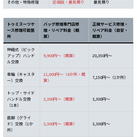
その他・特殊修理
応相談・要見積り
要見積り
トゥミスーツケ
バッグ修理専門店修
正規サービス修理・
ース修理可能箇
理・リペア料金（概
リペア料金（目安・
所
算）
概算）
伸縮式（ピック
アップ）ハンド
9,900円～（概算）
20,350円～
ル交換
車輪（キャスタ
11,000円～（4か所・概
7,150円～（1か所）
ー）交換
算）
トップ・サイド
ハンドル交換
3,300円～（概算）
3,300円～
（1本）
底脚（グライ
ド）交換（1か
3,
3
00円～（概算）
3,300円～
所）