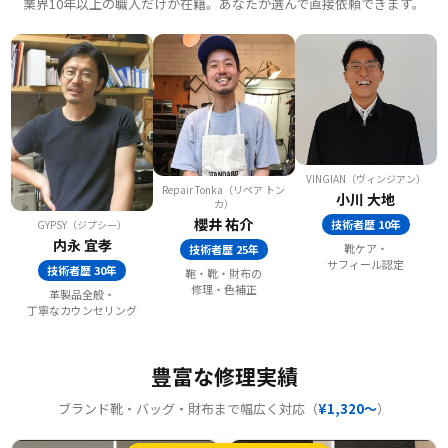
業界10年以上の職人だけが在籍。あなたが選んで直接依頼できます。
VINGIAN（ヴィンジアン）
Repair Tonka（リペア トン
小川 大地
カ）
櫻井 祐介
技術者歴 10年
GYPSY（ジプシー）
内永 宜孝
靴ケア・
技術者歴 25年
サフィール認定
技術者歴 30年
鞄・靴・財布の
修理・色補正
革製品全般・
丁寧なカウンセリング
豊富な修理実績
ブランド靴・バッグ・財布まで幅広く対応（
¥1,320〜
）