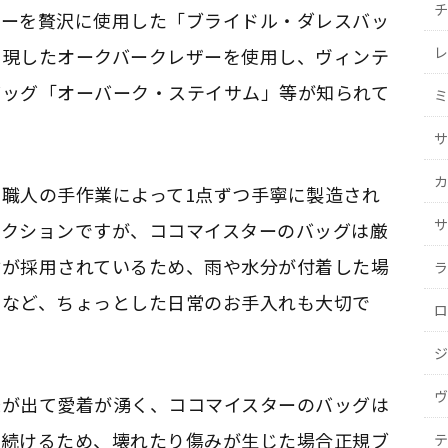
チ
ザーを贅沢に使用した「ブライドル・ダレスバッ
レ
再現したオークバークレザーを使用し、ヴィンテ
バッグ「オーバーク・ステイサム」等が知られて
ミ
サ
カ
職人の手作業によって1点ずつ手寧に製造され
サ
レクションですが、ココマイスターのバッグは厳
材が採用されているため、雨や水分が付着した場
ラ
るなど、ちょっとした日常のお手入れも大切で
ロ
ジ
ヴ
味が出て愛着が湧く、ココマイスターのバッグは
い続けるため、壊れたり傷みが生じた場合正規ブ
テ