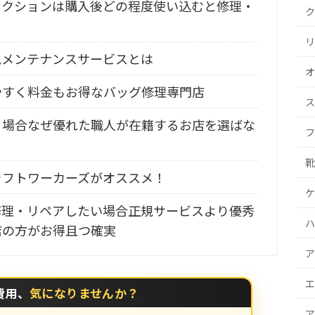
レクションは購入後どの程度使い込むと修理・
ク
リ
規メンテナンスサービスとは
オ
やすく料金もお得なバッグ修理専門店
ス
る場合なぜ優れた職人が在籍するお店を選ばな
フ
靴
ラフトワーカーズがオススメ！
ケ
修理・リペアしたい場合正規サービスより優秀
ハ
店の方がお得且つ確実
ア
エ
費用、
気になりませんか？
ア