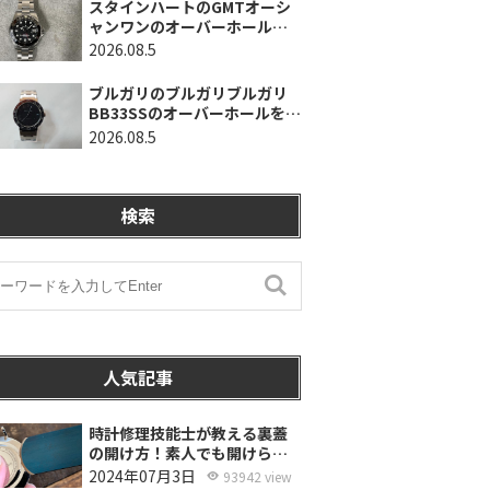
スタインハートのGMTオーシ
ャンワンのオーバーホールを
行いました。（神奈川県平塚
2026.08.5
市/S様）
ブルガリのブルガリブルガリ
BB33SSのオーバーホールを行
いました。（埼玉県所沢市/S
2026.08.5
様）
検索
人気記事
時計修理技能士が教える裏蓋
の開け方！素人でも開けられ
る？
2024年07月3日
93942 view