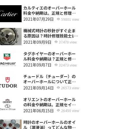
カルティエのオーバーホール
料金や納期は。正規と修理専
門店の比較どちらがおすす
2021年07月29日
59801 view
め？
機械式時計の秒針がすぐ止ま
る原因は？時計修理技能士1級
の技術者がお答えします。
2021年09月9日
37470 view
タグホイヤーのオーバーホー
ル料金や納期は？正規と修理
専門店の比較、どちらがおす
2021年09月7日
32473 view
すめ？
チュードル（チューダー）の
オーバーホールについて正規
サービスと腕時計修理専門店
2021年09月14日
26573 view
との大きな差は？おすすめは
どっち？
オリエントのオーバーホール
の料金や納期は。正規セイコ
ーエプソンと修理専門店の比
2021年06月15日
26450 view
較、どちらがおすすめ？
時計のオーバーホールのオイ
ル（潤滑油）ってどんな物を