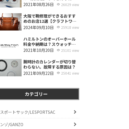
使ってるの？
2021年08月26日
26029 view
大阪で鞄修理ができるおすす
めのお店12選【クラフトワー
カーズ調査・2026年8月】
2024年09月10日
25918 view
ハミルトンのオーバーホール
料金や納期は？スウォッチグ
ループジャパンと修理専門店
2021年10月20日
25101 view
の比較どちらがおすすめ？
腕時計のカレンダーが切り替
わらない。故障する原因は？
2021年09月22日
25041 view
カテゴリー
スポートサック/LESPORTSAC
ンゾ/GANZO