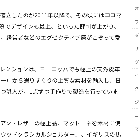
オ
確立したのが2011年以降で、その頃にはココマ
フ
質でデザインも最上、といった評判が上がり、
ダ
士、経営者などのエグゼクティブ層がこぞって愛
サ
ダ
コレクションは、ヨーロッパでも極上の天然皮革
イ
カー）から選りすぐりの上質な素材を輸入し、日
グ
つ職人が、1点ずつ手作りで製造を行っていま
ジ
コ
リアン・レザーの極上品、マットーネを素材に使
マ
ルウッドクラシカルショルダー」、イギリスの馬