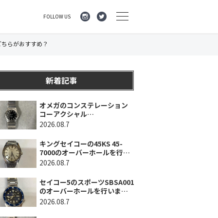
FOLLOW US
どちらがおすすめ？
新着記事
オメガのコンステレーション
コーアクシャル
123.10.35.20.01.001のオーバ
2026.08.7
ーホールを行いました。（神
奈川県横浜市/O様）
キングセイコーの45KS 45-
7000のオーバーホールを行い
ました。（埼玉県所沢市/I様）
2026.08.7
セイコー5のスポーツSBSA001
のオーバーホールを行いまし
た。（千葉県東金市/A様）
2026.08.7