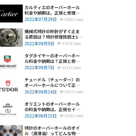
カルティエのオーバーホール
料金や納期は。正規と修理専
門店の比較どちらがおすす
2021年07月29日
59801 view
め？
機械式時計の秒針がすぐ止ま
る原因は？時計修理技能士1級
の技術者がお答えします。
2021年09月9日
37470 view
タグホイヤーのオーバーホー
ル料金や納期は？正規と修理
専門店の比較、どちらがおす
2021年09月7日
32473 view
すめ？
チュードル（チューダー）の
オーバーホールについて正規
サービスと腕時計修理専門店
2021年09月14日
26573 view
との大きな差は？おすすめは
どっち？
オリエントのオーバーホール
の料金や納期は。正規セイコ
ーエプソンと修理専門店の比
2021年06月15日
26451 view
較、どちらがおすすめ？
時計のオーバーホールのオイ
ル（潤滑油）ってどんな物を