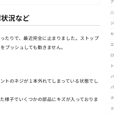
ア
/
障状況など
ジ
セ
まったりで、最近完全に止まりました。ストップ
エ
をプッシュしても動きません。
ロ
ト
バ
ントのネジが１本外れてしまっている状態でし
パ
ホ
た様子でいくつかの部品にキズが入っておりま
ク