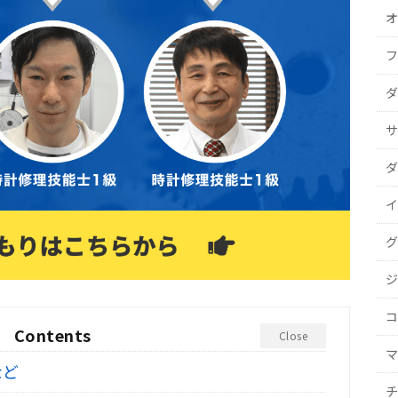
オ
フ
ダ
サ
ダ
イ
グ
ジ
コ
Contents
Close
マ
など
チ