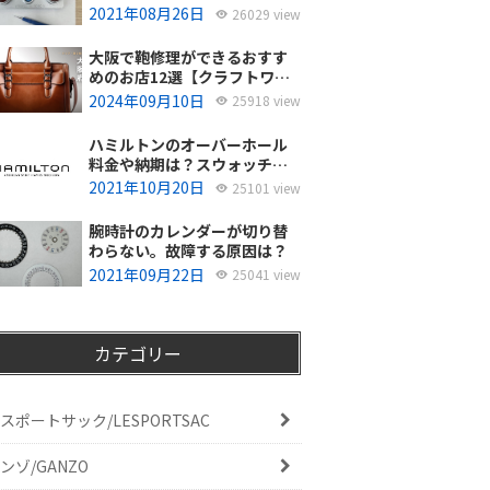
使ってるの？
2021年08月26日
26029 view
大阪で鞄修理ができるおすす
めのお店12選【クラフトワー
カーズ調査・2026年8月】
2024年09月10日
25918 view
ハミルトンのオーバーホール
料金や納期は？スウォッチグ
ループジャパンと修理専門店
2021年10月20日
25101 view
の比較どちらがおすすめ？
腕時計のカレンダーが切り替
わらない。故障する原因は？
2021年09月22日
25041 view
カテゴリー
スポートサック/LESPORTSAC
ンゾ/GANZO