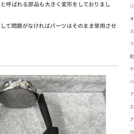
イと呼ばれる部品も大きく変形をしておりまし
リ
オ
査して問題がなければパーツはそのまま使用させ
ス
フ
靴
ケ
ハ
ア
エ
ア
カ