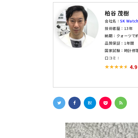
柏谷 茂樹
会社名：
SK Watch
技術者歴：13年
納期：クォーツで約
品質保証：1年間
国家試験：時計修
口コミ：
4.9