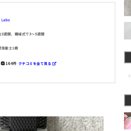
 Labo
3週間、機械式で3～5週間
理技能士1級
164件
クチコミを全て見る