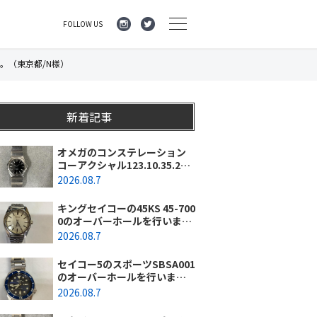
FOLLOW US
。（東京都/N様）
新着記事
オメガのコンステレーション
コーアクシャル123.10.35.20.0
1.001のオーバーホールを行い
2026.08.7
ました。（神奈川県横浜市/O
様）
キングセイコーの45KS 45-700
0のオーバーホールを行いまし
た。（埼玉県所沢市/I様）
2026.08.7
セイコー5のスポーツSBSA001
のオーバーホールを行いまし
た。（千葉県東金市/A様）
2026.08.7