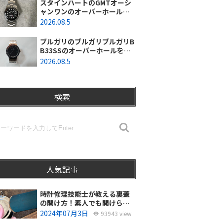
スタインハートのGMTオーシ
ャンワンのオーバーホールを
行いました。（神奈川県平塚
2026.08.5
市/S様）
ブルガリのブルガリブルガリB
B33SSのオーバーホールを行
いました。（埼玉県所沢市/S
2026.08.5
様）
検索
人気記事
時計修理技能士が教える裏蓋
の開け方！素人でも開けられ
る？
2024年07月3日
93943 view