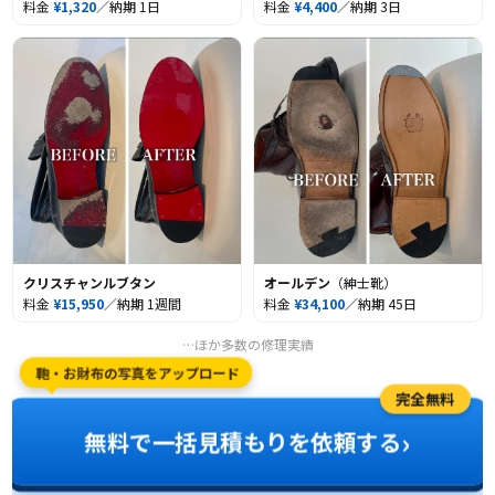
料金
¥1,320
／納期 1日
料金
¥4,400
／納期 3日
クリスチャンルブタン
オールデン
（紳士靴）
料金
¥15,950
／納期 1週間
料金
¥34,100
／納期 45日
…ほか多数の修理実績
鞄・お財布の写真をアップロード
完全無料
›
無料で一括見積もりを依頼する