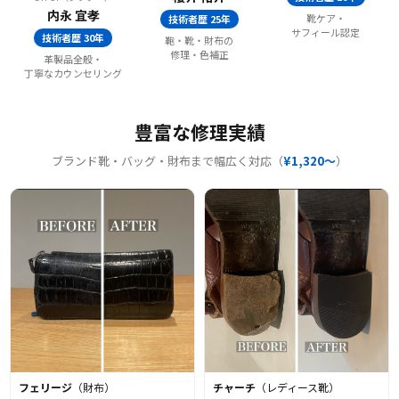
内永 宜孝
靴ケア・
技術者歴 25年
サフィール認定
技術者歴 30年
鞄・靴・財布の
修理・色補正
革製品全般・
丁寧なカウンセリング
豊富な修理実績
ブランド靴・バッグ・財布まで幅広く対応（
¥1,320〜
）
フェリージ
（財布）
チャーチ
（レディース靴）