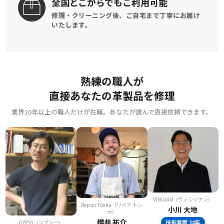
全国どこからでも
ご利用可能
修理・クリーニング後、
ご自宅まで丁寧にお届け
いたします。
熟練の職人が
直接あなたの革製品を修理
業界10年以上の職人だけが在籍。あなたが選んで直接依頼できます。
VINGIAN（ヴィンジアン）
Repair Tonka（リペア トン
小川 大地
カ）
櫻井 祐介
技術者歴 10年
GYPSY（ジプシー）