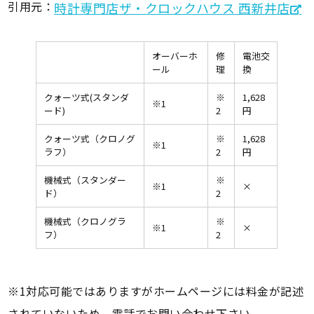
引用元：
時計専門店ザ・クロックハウス 西新井店
オーバーホ
修
電池交
ール
理
換
クォーツ式(スタンダ
※
1,628
※1
ード)
2
円
クォーツ式（クロノグ
※
1,628
※1
ラフ）
2
円
機械式（スタンダー
※
※1
×
ド）
2
機械式（クロノグラ
※
※1
×
フ）
2
※1対応可能ではありますがホームページには料金が記述
されていないため、電話でお問い合わせ下さい。