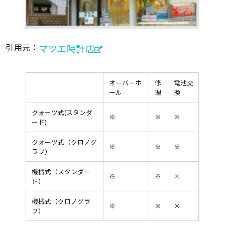
引用元：
マツエ時計店
オーバーホ
修
電池交
ール
理
換
クォーツ式(スタンダ
※
※
※
ード)
クォーツ式（クロノグ
※
※
※
ラフ）
機械式（スタンダー
※
※
×
ド）
機械式（クロノグラ
※
※
×
フ）