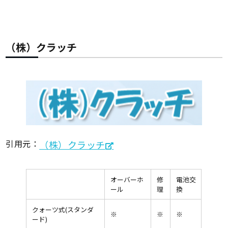
（株）クラッチ
引用元：
（株）クラッチ
オーバーホ
修
電池交
ール
理
換
クォーツ式(スタンダ
※
※
※
ード)