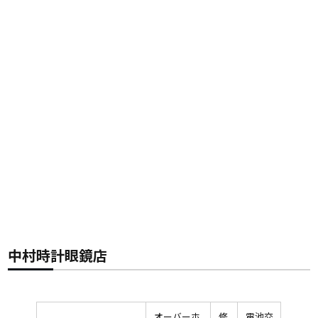
中村時計眼鏡店
オーバーホ
修
電池交