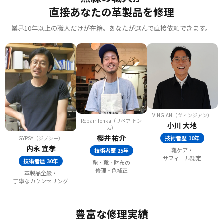
直接あなたの革製品を修理
業界10年以上の職人だけが在籍。あなたが選んで直接依頼できます。
VINGIAN（ヴィンジアン）
Repair Tonka（リペア トン
小川 大地
カ）
櫻井 祐介
技術者歴 10年
GYPSY（ジプシー）
内永 宜孝
靴ケア・
技術者歴 25年
サフィール認定
技術者歴 30年
鞄・靴・財布の
修理・色補正
革製品全般・
丁寧なカウンセリング
豊富な修理実績