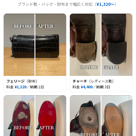
ブランド靴・バッグ・財布まで幅広く対応（
¥1,320〜
）
フェリージ
（財布）
チャーチ
（レディース靴）
料金
¥1,320
／納期 1日
料金
¥4,400
／納期 3日