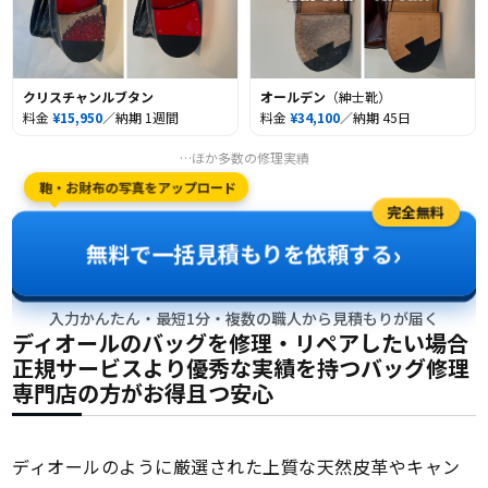
クリスチャンルブタン
オールデン
（紳士靴）
料金
¥15,950
／納期 1週間
料金
¥34,100
／納期 45日
…ほか多数の修理実績
鞄・お財布の写真をアップロード
完全無料
›
無料で一括見積もりを依頼する
入力かんたん・最短1分・複数の職人から見積もりが届く
ディオールのバッグを修理・リペアしたい場合
正規サービスより優秀な実績を持つバッグ修理
専門店の方がお得且つ安心
ディオールのように厳選された上質な天然皮革やキャン