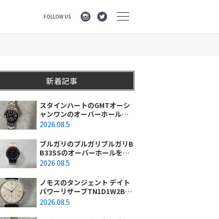
FOLLOW US
新着記事
スタインハートのGMTオーシ
ャンワンのオーバーホールを
行いました。（神奈川県平塚
2026.08.5
市/S様）
ブルガリのブルガリブルガリB
B33SSのオーバーホールを行
いました。（埼玉県所沢市/S
2026.08.5
様）
ノモスのタンジェント デイト
パワーリザーブTN1D1W2BK
(131)のオーバーホールを行い
2026.08.5
ました。（東京都/練馬区）