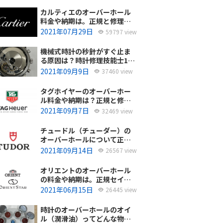
カルティエのオーバーホール
料金や納期は。正規と修理専
門店の比較どちらがおすす
2021年07月29日
59797 view
め？
機械式時計の秒針がすぐ止ま
る原因は？時計修理技能士1級
の技術者がお答えします。
2021年09月9日
37460 view
タグホイヤーのオーバーホー
ル料金や納期は？正規と修理
専門店の比較、どちらがおす
2021年09月7日
32469 view
すめ？
チュードル（チューダー）の
オーバーホールについて正規
サービスと腕時計修理専門店
2021年09月14日
26567 view
との大きな差は？おすすめは
どっち？
オリエントのオーバーホール
の料金や納期は。正規セイコ
ーエプソンと修理専門店の比
2021年06月15日
26445 view
較、どちらがおすすめ？
時計のオーバーホールのオイ
ル（潤滑油）ってどんな物を