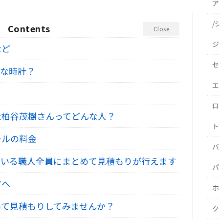
ア
/
Contents
Close
ジ
など
セ
んな時計？
エ
ロ
た柏谷茂樹さんってどんな人？
ト
ールの料金
バ
いる職人全員にまとめて見積もりが行えます
パ
方へ
ホ
て見積もりしてみませんか？
ク