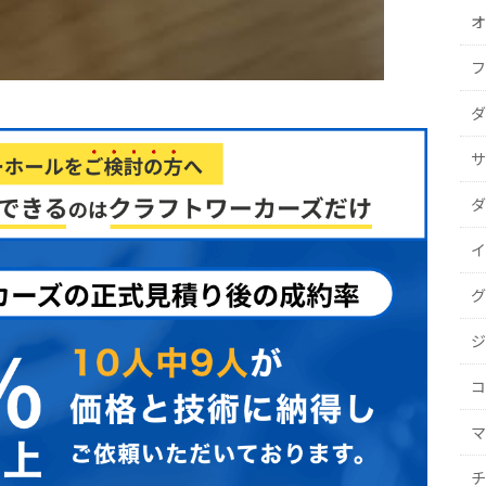
オ
フ
ダ
サ
ダ
イ
グ
ジ
コ
マ
チ