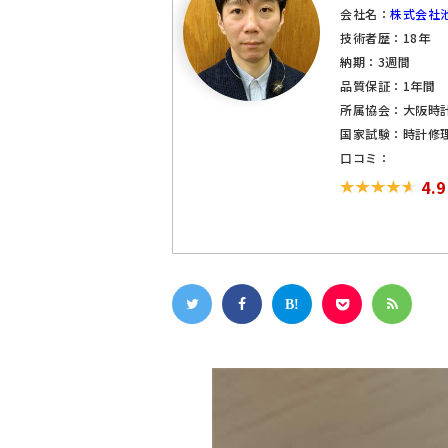
会社名：
株式会社
技術者歴：18年
納期：3週間
品質保証：1年間
所属協会：大阪時
国家試験：時計修
口コミ：
4.9