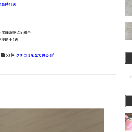
池島時計店
計宝飾眼鏡協同組合
理技能士2級
53件
クチコミを全て見る