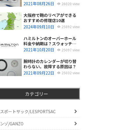
使ってるの？
2021年08月26日
26020 view
大阪府で鞄のリペアができる
おすすめの修理店10選
2024年09月10日
25892 view
ハミルトンのオーバーホール
料金や納期は？スウォッチグ
ループジャパンと修理専門店
2021年10月20日
25097 view
の比較どちらがおすすめ？
腕時計のカレンダーが切り替
わらない。故障する原因は？
2021年09月22日
25032 view
カテゴリー
スポートサック/LESPORTSAC
ンゾ/GANZO