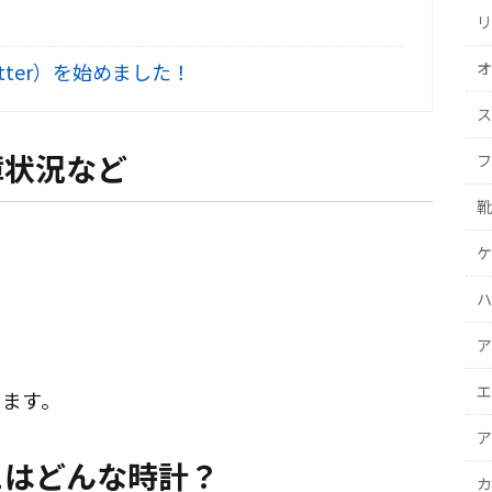
リ
オ
tter）を始めました！
ス
障状況など
フ
靴
ケ
ハ
ア
エ
ます。
ア
81はどんな時計？
カ