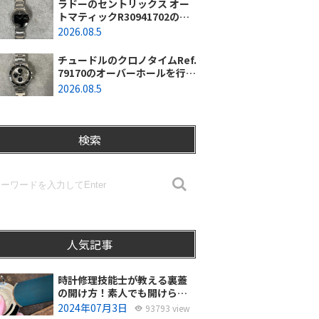
ラドーのセントリックス オー
トマティックR30941702のオ
ーバーホールを行いました。
2026.08.5
（東京都羽村市/N様）
チュードルのクロノタイムRef.
79170のオーバーホールを行い
ました。（神奈川県茅ヶ崎市/I
2026.08.5
様）
検索
人気記事
時計修理技能士が教える裏蓋
の開け方！素人でも開けられ
る？
2024年07月3日
93793 view