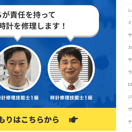
レ
ミ
サ
カ
サ
ラ
ロ
ジ
ヴ
テ