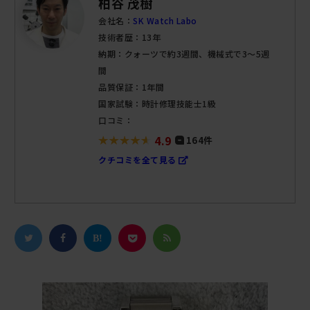
柏谷 茂樹
会社名：
SK Watch Labo
技術者歴：13年
納期：クォーツで約3週間、機械式で3～5週
間
品質保証：1年間
国家試験：時計修理技能士1級
口コミ：
4.9
164件
クチコミを全て見る