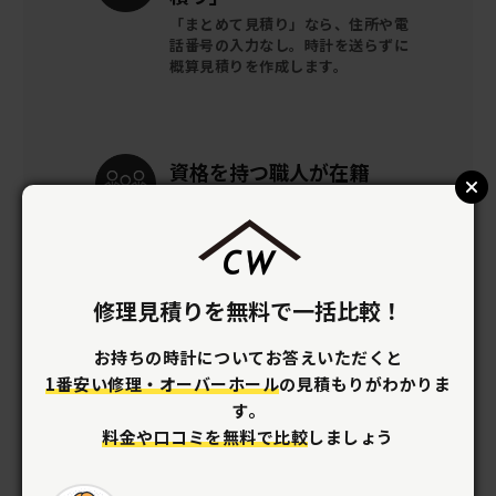
「まとめて見積り」なら、住所や電
話番号の入力なし。時計を送らずに
概算見積りを作成します。
資格を持つ
職人が在籍
優れた技術でリーズナブルに
オーバー
ホールができます。
修理見積りを無料で一括比較！
梱包キットを
無料提供
お持ちの時計についてお答えいただくと
全国どこでも時計の梱包キットを
無
料で提供。
着払いで修理店へ送るだ
1番安い修理・オーバーホール
の見積もりがわかりま
け。
す。
料金や口コミを無料で比較
しましょう