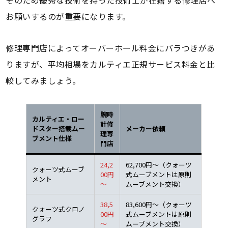
そのため優秀な技術を持った技術士が在籍する修理店へ
お願いするのが重要になります。
修理専門店によってオーバーホール料金にバラつきがあ
りますが、平均相場をカルティエ正規サービス料金と比
較してみましょう。
腕時
カルティエ・ロー
計修
ドスター搭載ムー
メーカー依頼
理専
ブメント仕様
門店
24,2
62,700円～（クォーツ
クォーツ式ムーブ
00円
式ムーブメントは原則
メント
～
ムーブメント交換）
38,5
83,600円～（クォーツ
クォーツ式クロノ
00円
式ムーブメントは原則
グラフ
～
ムーブメント交換）