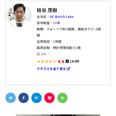
柏谷 茂樹
会社名：
SK Watch Labo
技術者歴：13年
納期：クォーツで約3週間、機械式で3～5週
間
品質保証：1年間
国家試験：時計修理技能士1級
口コミ：
4.9
164件
クチコミを全て見る