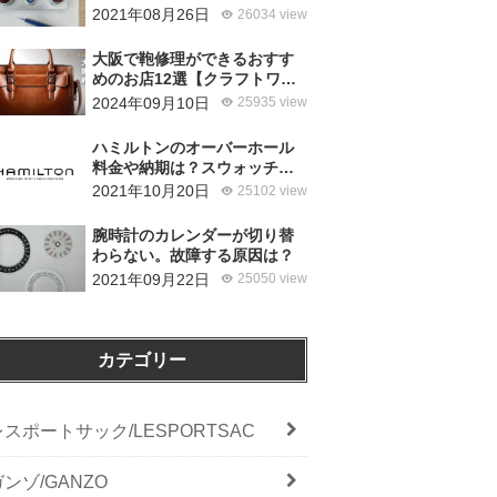
使ってるの？
2021年08月26日
26034 view
大阪で鞄修理ができるおすす
めのお店12選【クラフトワー
カーズ調査・2026年8月】
2024年09月10日
25935 view
ハミルトンのオーバーホール
料金や納期は？スウォッチグ
ループジャパンと修理専門店
2021年10月20日
25102 view
の比較どちらがおすすめ？
腕時計のカレンダーが切り替
わらない。故障する原因は？
2021年09月22日
25050 view
カテゴリー
レスポートサック/LESPORTSAC
ガンゾ/GANZO