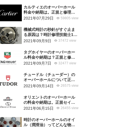
カルティエのオーバーホール
料金や納期は。正規と修理専
門店の比較どちらがおすす
2021年07月29日
59805 view
め？
機械式時計の秒針がすぐ止ま
る原因は？時計修理技能士1級
の技術者がお答えします。
2021年09月9日
37472 view
タグホイヤーのオーバーホー
ル料金や納期は？正規と修理
専門店の比較、どちらがおす
2021年09月7日
32477 view
すめ？
チュードル（チューダー）の
オーバーホールについて正規
サービスと腕時計修理専門店
2021年09月14日
26575 view
との大きな差は？おすすめは
どっち？
オリエントのオーバーホール
の料金や納期は。正規セイコ
ーエプソンと修理専門店の比
2021年06月15日
26455 view
較、どちらがおすすめ？
時計のオーバーホールのオイ
ル（潤滑油）ってどんな物を