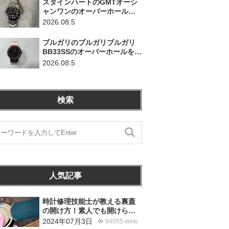
スタインハートのGMTオーシ
ャンワンのオーバーホールを
行いました。（神奈川県平塚
2026.08.5
市/S様）
ブルガリのブルガリブルガリ
BB33SSのオーバーホールを行
いました。（埼玉県所沢市/S
2026.08.5
様）
検索
人気記事
時計修理技能士が教える裏蓋
の開け方！素人でも開けられ
る？
2024年07月3日
94055 view