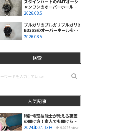
スタインハートのGMTオーシ
ャンワンのオーバーホールを
行いました。（神奈川県平塚
2026.08.5
市/S様）
ブルガリのブルガリブルガリB
B33SSのオーバーホールを行
いました。（埼玉県所沢市/S
2026.08.5
様）
検索
人気記事
時計修理技能士が教える裏蓋
の開け方！素人でも開けられ
る？
2024年07月3日
94026 view