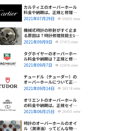
カルティエのオーバーホール
料金や納期は。正規と修理専
門店の比較どちらがおすす
2021年07月29日
59805 view
め？
機械式時計の秒針がすぐ止ま
る原因は？時計修理技能士1級
の技術者がお答えします。
2021年09月9日
37472 view
タグホイヤーのオーバーホー
ル料金や納期は？正規と修理
専門店の比較、どちらがおす
2021年09月7日
32476 view
すめ？
チュードル（チューダー）の
オーバーホールについて正規
サービスと腕時計修理専門店
2021年09月14日
26574 view
との大きな差は？おすすめは
どっち？
オリエントのオーバーホール
の料金や納期は。正規セイコ
ーエプソンと修理専門店の比
2021年06月15日
26455 view
較、どちらがおすすめ？
時計のオーバーホールのオイ
ル（潤滑油）ってどんな物を