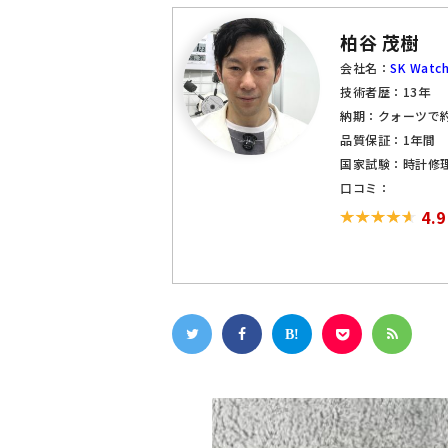
柏谷 茂樹
会社名：
SK Watch
技術者歴：13年
納期：クォーツで約
品質保証：1年間
国家試験：時計修
口コミ：
4.9