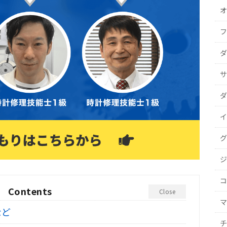
オ
フ
ダ
サ
ダ
イ
グ
ジ
コ
Contents
Close
マ
など
チ