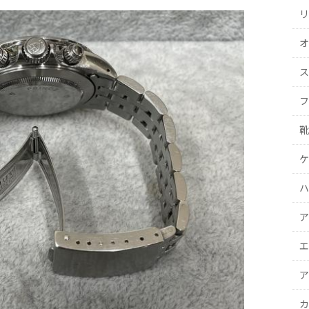
リ
オ
ス
フ
靴
ケ
ハ
ア
エ
ア
カ