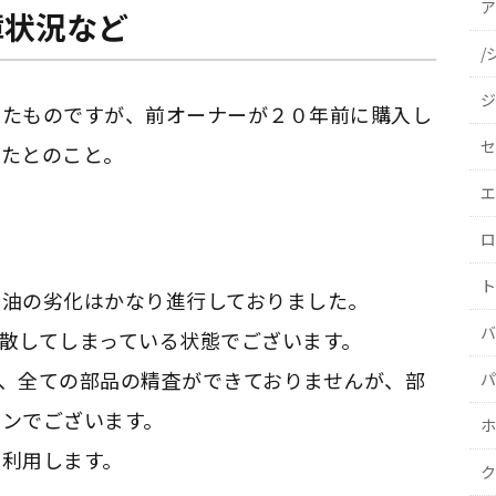
ア
障状況など
/
ジ
したものですが、前オーナーが２０年前に購入し
セ
いたとのこと。
エ
ロ
ト
に油の劣化はかなり進行しておりました。
バ
散してしまっている状態でございます。
、全ての部品の精査ができておりませんが、部
パ
インでございます。
ホ
ま利用します。
ク