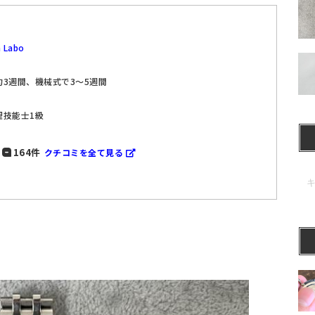
 Labo
3週間、機械式で3～5週間
理技能士1級
164件
クチコミを全て見る