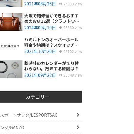
使ってるの？
2021年08月26日
26033 view
大阪で鞄修理ができるおすす
めのお店12選【クラフトワー
カーズ調査・2026年8月】
2024年09月10日
25930 view
ハミルトンのオーバーホール
料金や納期は？スウォッチグ
ループジャパンと修理専門店
2021年10月20日
25102 view
の比較どちらがおすすめ？
腕時計のカレンダーが切り替
わらない。故障する原因は？
2021年09月22日
25048 view
カテゴリー
スポートサック/LESPORTSAC
ンゾ/GANZO