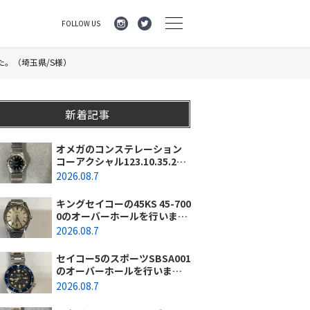
FOLLOW US
た。（埼玉県/S様）
新着記事
オメガのコンステレーション
コーアクシャル123.10.35.20.0
1.001のオーバーホールを行い
2026.08.7
ました。（神奈川県横浜市/O
様）
キングセイコーの45KS 45-700
0のオーバーホールを行いまし
た。（埼玉県所沢市/I様）
2026.08.7
セイコー5のスポーツSBSA001
のオーバーホールを行いまし
た。（千葉県東金市/A様）
2026.08.7