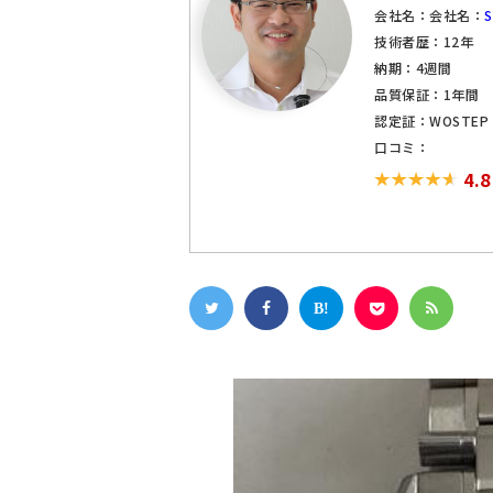
会社名：会社名：
技術者歴：12年
納期：4週間
品質保証：1年間
認定証：WOSTE
口コミ：
4.8