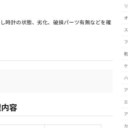
リ
オ
解し時計の状態、劣化、破損パーツ有無などを確
ス
フ
靴
ケ
ハ
ア
エ
理内容
ア
カ