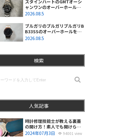
スタインハートのGMTオーシ
ャンワンのオーバーホールを
行いました。（神奈川県平塚
2026.08.5
市/S様）
ブルガリのブルガリブルガリB
B33SSのオーバーホールを行
いました。（埼玉県所沢市/S
2026.08.5
様）
検索
人気記事
時計修理技能士が教える裏蓋
の開け方！素人でも開けられ
る？
2024年07月3日
94001 view