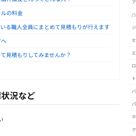
ア
ールの料金
/
いる職人全員にまとめて見積もりが行えます
ジ
方へ
セ
エ
て見積もりしてみませんか？
ロ
ト
バ
障状況など
パ
ホ
い
ク