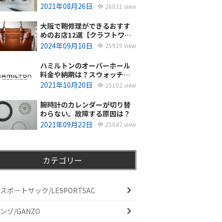
使ってるの？
2021年08月26日
26031 view
大阪で鞄修理ができるおすす
めのお店12選【クラフトワー
カーズ調査・2026年8月】
2024年09月10日
25929 view
ハミルトンのオーバーホール
料金や納期は？スウォッチグ
ループジャパンと修理専門店
2021年10月20日
25102 view
の比較どちらがおすすめ？
腕時計のカレンダーが切り替
わらない。故障する原因は？
2021年09月22日
25047 view
カテゴリー
スポートサック/LESPORTSAC
ンゾ/GANZO