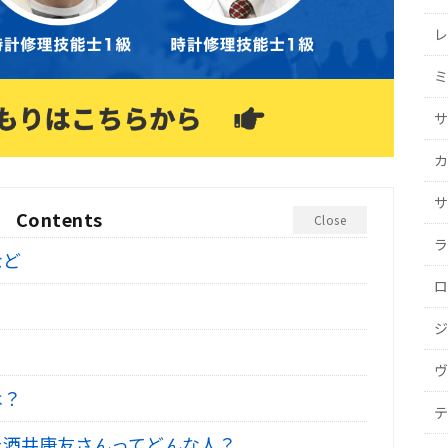
レ
ミ
サ
カ
サ
Contents
Close
ラ
など
ロ
ジ
ヴ
は？
テ
た酒井康友さんってどんな人？