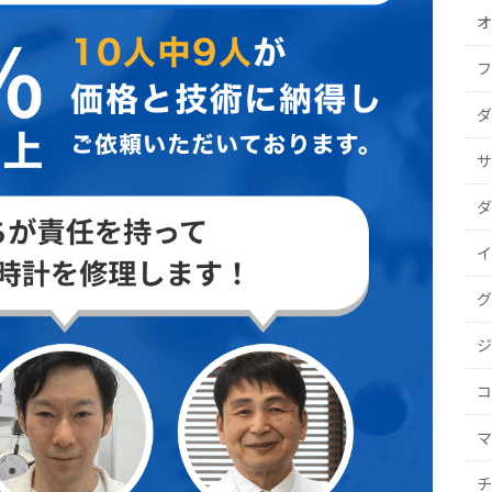
オ
フ
ダ
サ
ダ
イ
グ
ジ
コ
マ
チ