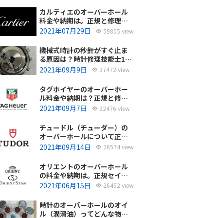
カルティエのオーバーホール
料金や納期は。正規と修理専
門店の比較どちらがおすす
2021年07月29日
59805 view
め？
機械式時計の秒針がすぐ止ま
る原因は？時計修理技能士1級
の技術者がお答えします。
2021年09月9日
37472 view
タグホイヤーのオーバーホー
ル料金や納期は？正規と修理
専門店の比較、どちらがおす
2021年09月7日
32476 view
すめ？
チュードル（チューダー）の
オーバーホールについて正規
サービスと腕時計修理専門店
2021年09月14日
26574 view
との大きな差は？おすすめは
どっち？
オリエントのオーバーホール
の料金や納期は。正規セイコ
ーエプソンと修理専門店の比
2021年06月15日
26452 view
較、どちらがおすすめ？
時計のオーバーホールのオイ
ル（潤滑油）ってどんな物を