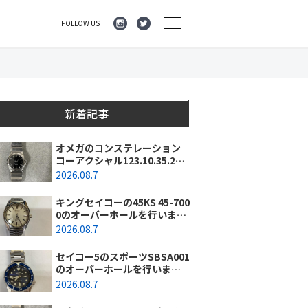
FOLLOW US
）
新着記事
オメガのコンステレーション
コーアクシャル123.10.35.20.0
1.001のオーバーホールを行い
2026.08.7
ました。（神奈川県横浜市/O
様）
キングセイコーの45KS 45-700
0のオーバーホールを行いまし
た。（埼玉県所沢市/I様）
2026.08.7
セイコー5のスポーツSBSA001
のオーバーホールを行いまし
た。（千葉県東金市/A様）
2026.08.7