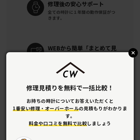
修理後の
安心サポート
全ての時計に
１年間の動作保証がつ
きます。
WEBから簡単
「まとめて見
積り」
「まとめて見積り」なら、住所や電
話番号の入力なし。時計を送らずに
概算見積りを作成します。
修理見積りを無料で一括比較！
お持ちの時計についてお答えいただくと
資格を持つ
職人が在籍
1番安い修理・オーバーホール
の見積もりがわかりま
優れた技術でリーズナブルに
オーバー
す。
ホールができます。
料金や口コミを無料で比較
しましょう