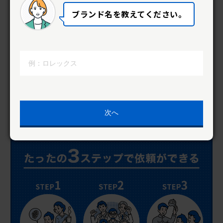
ブランド名を教えてください。
梱包キットを
無料提供
全国どこでも時計の梱包キットを
無
料で提供。
着払いで修理店へ送るだ
け。
次へ