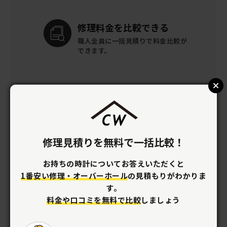
修理料金を
比較できる
職人全員に一括見積りで
料金比較が
できます。
安心して
依頼ができる
わからない事は直接職人に聞いて解
決。
だから安心して依頼ができます。
修理見積りを無料で一括比較！
お持ちの時計についてお答えいただくと
修理後の
安心サポート
1番安い修理・オーバーホール
の見積もりがわかりま
全ての時計に
１年間の動作保証がつ
す。
きます。
料金や口コミを無料で比較
しましょう