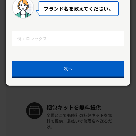
ブランド名を教えてください。
WEBから簡単
「まとめて見
積り」
「まとめて見積り」なら、住所や電
話番号の入力なし。時計を送らずに
概算見積りを作成します。
資格を持つ
職人が在籍
次へ
優れた技術でリーズナブルに
オーバー
ホールができます。
梱包キットを
無料提供
全国どこでも時計の梱包キットを
無
料で提供。
着払いで修理店へ送るだ
け。