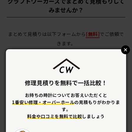
クラフトワーカーズでまとめて見積もりして
みませんか？
まとめて見積りは以下フォームから
[無料]
でご依頼で
きます。
お客様情報入力
修理見積りを無料で一括比較！
お持ちの時計についてお答えいただくと
1番安い修理・オーバーホール
の見積もりがわかりま
す。
料金や口コミを無料で比較
しましょう
メールアドレス
必須