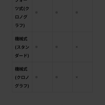
ツ式(ク
※
※
※
ロノグ
ラフ)
機械式
(スタン
※
※
×
ダード)
機械式
(クロノ
※
※
×
グラフ)