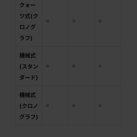
クォー
ツ式(ク
※
※
※
ロノグ
ラフ)
機械式
(スタン
※
※
×
ダード)
機械式
(クロノ
※
※
×
グラフ)