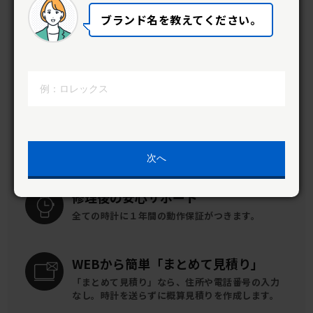
クラフトワーカーズの特徴
ブランド名を教えてください。
修理料金を
比較できる
職人全員に一括見積りで
料金比較ができます。
安心して
依頼ができる
わからない事は直接職人に聞いて解決。
だから安
心して依頼ができます。
次へ
修理後の
安心サポート
全ての時計に
１年間の動作保証がつきます。
WEBから簡単
「まとめて見積り」
「まとめて見積り」なら、住所や電話番号の入力
なし。時計を送らずに概算見積りを作成します。