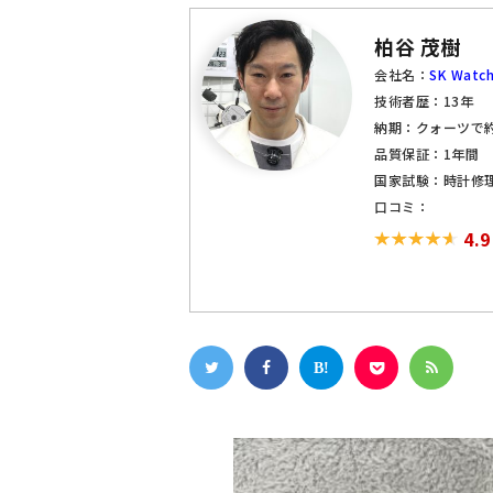
柏谷 茂樹
会社名：
SK Watch
技術者歴：13年
納期：クォーツで約
品質保証：1年間
国家試験：時計修
口コミ：
4.9