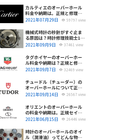
カルティエのオーバーホール
料金や納期は。正規と修理専
門店の比較どちらがおすす
2021年07月29日
59797 view
め？
機械式時計の秒針がすぐ止ま
る原因は？時計修理技能士1級
の技術者がお答えします。
2021年09月9日
37461 view
タグホイヤーのオーバーホー
ル料金や納期は？正規と修理
専門店の比較、どちらがおす
2021年09月7日
32469 view
すめ？
チュードル（チューダー）の
オーバーホールについて正規
サービスと腕時計修理専門店
2021年09月14日
26567 view
との大きな差は？おすすめは
どっち？
オリエントのオーバーホール
の料金や納期は。正規セイコ
ーエプソンと修理専門店の比
2021年06月15日
26446 view
較、どちらがおすすめ？
時計のオーバーホールのオイ
ル（潤滑油）ってどんな物を