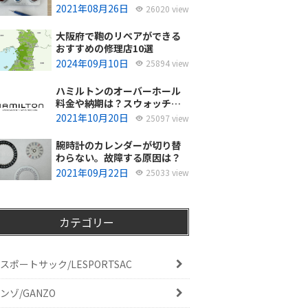
使ってるの？
2021年08月26日
26020 view
大阪府で鞄のリペアができる
おすすめの修理店10選
2024年09月10日
25894 view
ハミルトンのオーバーホール
料金や納期は？スウォッチグ
ループジャパンと修理専門店
2021年10月20日
25097 view
の比較どちらがおすすめ？
腕時計のカレンダーが切り替
わらない。故障する原因は？
2021年09月22日
25033 view
カテゴリー
スポートサック/LESPORTSAC
ンゾ/GANZO