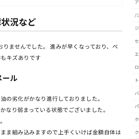
ア
/
障状況など
ジ
セ
ておりませんでした。 進みが早くなっており、ベ
エ
防もキズありです
ロ
メール
ト
バ
に油の劣化がかなり進行しておりました。
パ
もかなり弱まっている状態でございました。
ホ
。
のまま組み込みますので上手くいけば金額自体は
ク