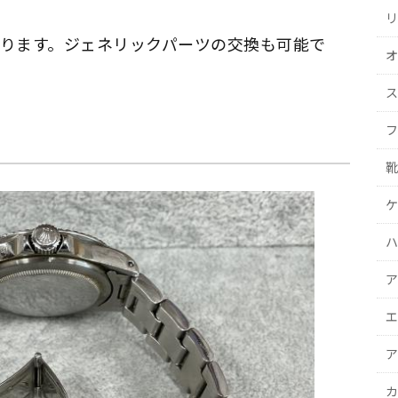
リ
ります。ジェネリックパーツの交換も可能で
オ
ス
フ
靴
ケ
ハ
ア
エ
ア
カ