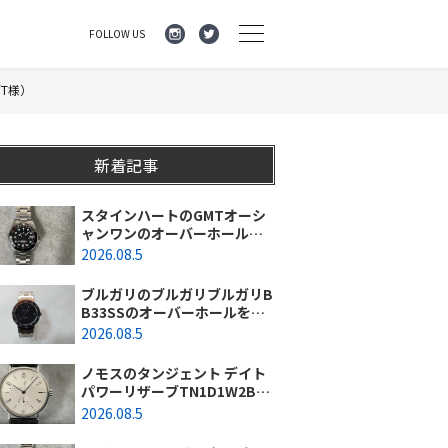
FOLLOW US
/T様）
新着記事
スタインハートのGMTオーシ
ャンワンのオーバーホールを
行いました。（神奈川県平塚
2026.08.5
市/S様）
ブルガリのブルガリブルガリB
B33SSのオーバーホールを行
いました。（埼玉県所沢市/S
2026.08.5
様）
ノモスのタンジェント デイト
パワーリザーブTN1D1W2BK
(131)のオーバーホールを行い
2026.08.5
ました。（東京都/練馬区）