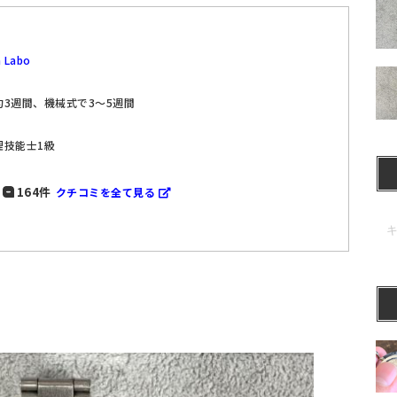
 Labo
3週間、機械式で3～5週間
理技能士1級
164件
クチコミを全て見る