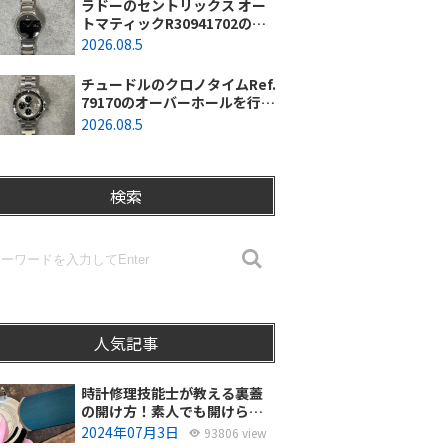
ラドーのセントリックス オー
トマティックR30941702のオ
ーバーホールを行いました。
2026.08.5
（東京都羽村市/N様）
チュードルのクロノタイムRef.
79170のオーバーホールを行い
ました。（神奈川県茅ヶ崎市/I
2026.08.5
様）
検索
人気記事
時計修理技能士が教える裏蓋
の開け方！素人でも開けられ
る？
2024年07月3日
93806 view