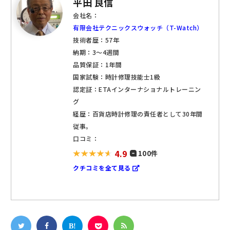
平田 良信
会社名：
有限会社テクニックスウォッチ（T-Watch）
技術者歴：57年
納期：3～4週間
品質保証：1年間
国家試験：時計修理技能士1級
認定証：ETAインターナショナルトレーニン
グ
経歴：百貨店時計修理の責任者として30年間
従事。
口コミ：
4.9
100件
クチコミを全て見る