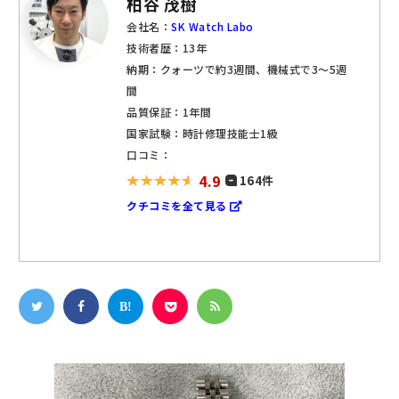
柏谷 茂樹
会社名：
SK Watch Labo
技術者歴：13年
納期：クォーツで約3週間、機械式で3～5週
間
品質保証：1年間
国家試験：時計修理技能士1級
口コミ：
4.9
164件
クチコミを全て見る