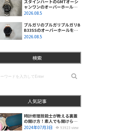
スタインハートのGMTオーシ
ャンワンのオーバーホールを
行いました。（神奈川県平塚
2026.08.5
市/S様）
ブルガリのブルガリブルガリB
B33SSのオーバーホールを行
いました。（埼玉県所沢市/S
2026.08.5
様）
検索
人気記事
時計修理技能士が教える裏蓋
の開け方！素人でも開けられ
る？
2024年07月3日
93923 view