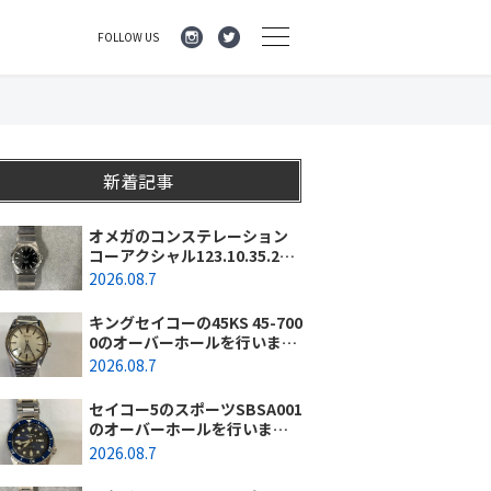
FOLLOW US
新着記事
オメガのコンステレーション
コーアクシャル123.10.35.20.0
1.001のオーバーホールを行い
2026.08.7
ました。（神奈川県横浜市/O
様）
キングセイコーの45KS 45-700
0のオーバーホールを行いまし
た。（埼玉県所沢市/I様）
2026.08.7
セイコー5のスポーツSBSA001
のオーバーホールを行いまし
た。（千葉県東金市/A様）
2026.08.7