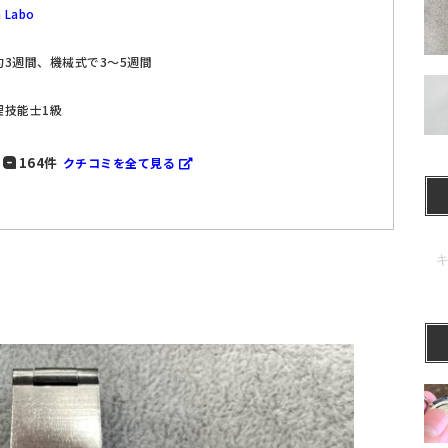
 Labo
3週間、機械式で3～5週間
理技能士1級
164件
クチコミを全て見る