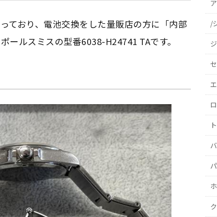
ア
っており、電池交換をした量販店の方に「内部
/
ルスミスの型番6038-H24741 TAです。
ジ
セ
エ
ロ
ト
バ
パ
ホ
ク