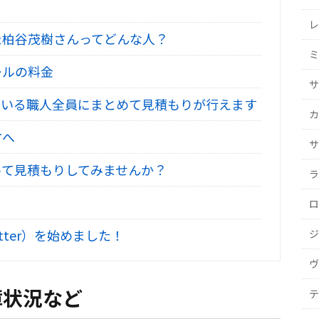
レ
た柏谷茂樹さんってどんな人？
ミ
ールの料金
サ
いる職人全員にまとめて見積もりが行えます
カ
方へ
サ
て見積もりしてみませんか？
ラ
ロ
tter）を始めました！
ジ
ヴ
障状況など
テ