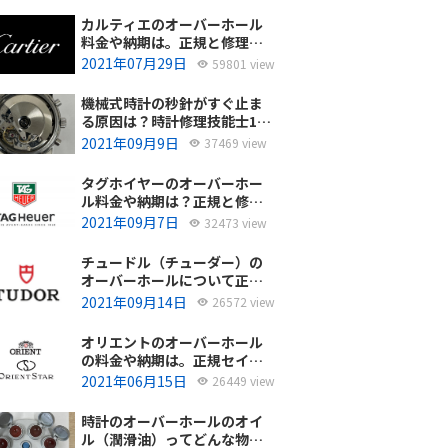
カルティエのオーバーホール
料金や納期は。正規と修理専
門店の比較どちらがおすす
2021年07月29日
59801 view
め？
機械式時計の秒針がすぐ止ま
る原因は？時計修理技能士1級
の技術者がお答えします。
2021年09月9日
37469 view
タグホイヤーのオーバーホー
ル料金や納期は？正規と修理
専門店の比較、どちらがおす
2021年09月7日
32473 view
すめ？
チュードル（チューダー）の
オーバーホールについて正規
サービスと腕時計修理専門店
2021年09月14日
26572 view
との大きな差は？おすすめは
どっち？
オリエントのオーバーホール
の料金や納期は。正規セイコ
ーエプソンと修理専門店の比
2021年06月15日
26449 view
較、どちらがおすすめ？
時計のオーバーホールのオイ
ル（潤滑油）ってどんな物を