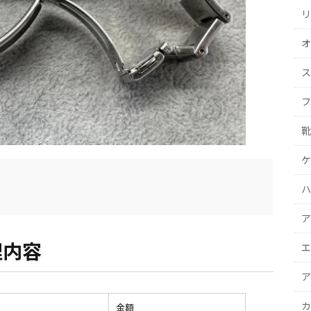
リ
オ
ス
フ
靴
ケ
ハ
ア
理内容
エ
ア
カ
金額