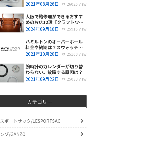
使ってるの？
2021年08月26日
26026 view
大阪で鞄修理ができるおすす
めのお店12選【クラフトワー
カーズ調査・2026年8月】
2024年09月10日
25916 view
ハミルトンのオーバーホール
料金や納期は？スウォッチグ
ループジャパンと修理専門店
2021年10月20日
25100 view
の比較どちらがおすすめ？
腕時計のカレンダーが切り替
わらない。故障する原因は？
2021年09月22日
25039 view
カテゴリー
スポートサック/LESPORTSAC
ンゾ/GANZO